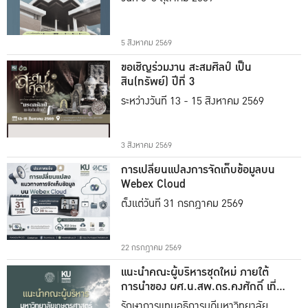
5 สิงหาคม 2569
ขอเชิญร่วมงาน สะสมศิลป์ เป็น
สิน(ทรัพย์) ปีที่ 3
ระหว่างวันที่ 13 - 15 สิงหาคม 2569
3 สิงหาคม 2569
การเปลี่ยนแปลงการจัดเก็บข้อมูลบน
Webex Cloud
ตั้งแต่วันที่ 31 กรกฎาคม 2569
22 กรกฎาคม 2569
แนะนำคณะผู้บริหารชุดใหม่ ภายใต้
การนำของ ผศ.น.สพ.ดร.คงศักดิ์ เที่ยง
ธรรม
รักษาการแทนอธิการบดีมหาวิทยาลัย