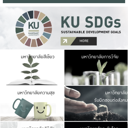
มหาวิ
มหาวิทยาลัยสีเขียว
มหาวิทยาลัยการวิจัย
มีพื้นที่เขียวสดใส 
เป็นป่าในเมือง เกษตร
มหาวิ
มหาวิทยาลัยความสุข
มหาวิทยาลัย
ค
รับผิดชอบต่อสังคม
เปิดประส
และพบเรื่องราวใหม่
มหาวิ