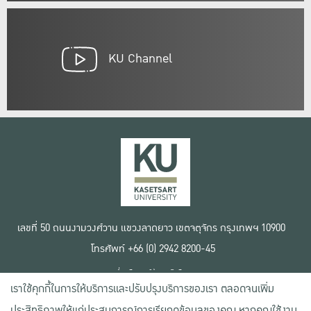
KU Channel
เลขที่ 50 ถนนงามวงศ์วาน แขวงลาดยาว เขตจตุจักร กรุงเทพฯ 10900
โทรศัพท์ +66 (0) 2942 8200-45
เงื่อนไขการใช้งานเว็บไซต์
เราใช้คุกกี้ในการให้บริการและปรับปรุงบริการของเรา ตลอดจนเพิ่ม
ข้อตกลงด้านสิทธิ์ใช้งาน
นโยบายความเป็นส่วนตัว
ประสิทธิภาพให้แก่ประสบการณ์การเรียกดูข้อมูลของคุณ หากคุณใช้งาน