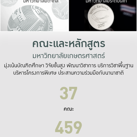
มหาวิทยาลัยดิจิทัล
มหาวิทยาลัยระดับโลก
เปลี่ยนแปลง และ
เพื่อทำงาน
ระบบสารสนเทศที่
คณะและหลักสูตร
มหาวิทยาลัยเกษตรศาสตร์
มุ่งเน้นบัณฑิตศึกษา วิจัยขั้นสูง พัฒนาวิชาการ บริการวิชาพื้นฐาน
บริหารโครงการพิเศษ ประสานความร่วมมือกับนานาชาติ
37
คณะ
459