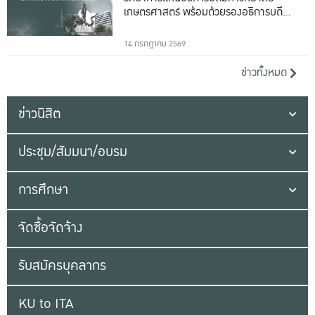
เกษตรศาสตร์ พร้อมด้วยรองอธิการบดีทั้ง
16 ท่าน
14 กรกฎาคม 2569
ข่าวทั้งหมด
ข่าวนิสิต
ประชุม/สัมมนา/อบรม
การศึกษา
จัดซื้อจัดจ้าง
รับสมัครบุคลากร
KU to ITA