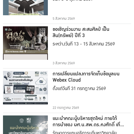
5 สิงหาคม 2569
ขอเชิญร่วมงาน สะสมศิลป์ เป็น
สิน(ทรัพย์) ปีที่ 3
ระหว่างวันที่ 13 - 15 สิงหาคม 2569
3 สิงหาคม 2569
การเปลี่ยนแปลงการจัดเก็บข้อมูลบน
Webex Cloud
ตั้งแต่วันที่ 31 กรกฎาคม 2569
22 กรกฎาคม 2569
แนะนำคณะผู้บริหารชุดใหม่ ภายใต้
การนำของ ผศ.น.สพ.ดร.คงศักดิ์ เที่ยง
ธรรม
รักษาการแทนอธิการบดีมหาวิทยาลัย