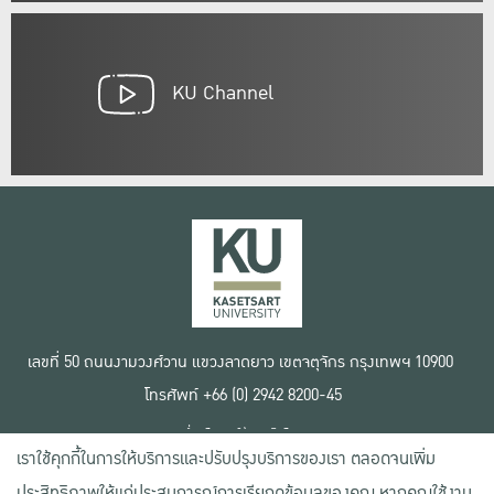
KU Channel
เลขที่ 50 ถนนงามวงศ์วาน แขวงลาดยาว เขตจตุจักร กรุงเทพฯ 10900
โทรศัพท์ +66 (0) 2942 8200-45
เงื่อนไขการใช้งานเว็บไซต์
เราใช้คุกกี้ในการให้บริการและปรับปรุงบริการของเรา ตลอดจนเพิ่ม
ข้อตกลงด้านสิทธิ์ใช้งาน
นโยบายความเป็นส่วนตัว
ประสิทธิภาพให้แก่ประสบการณ์การเรียกดูข้อมูลของคุณ หากคุณใช้งาน