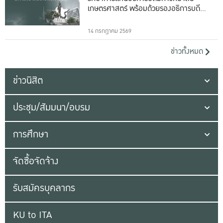
เกษตรศาสตร์ พร้อมด้วยรองอธิการบดีทั้ง
16 ท่าน
14 กรกฎาคม 2569
ข่าวทั้งหมด
ข่าวนิสิต
ประชุม/สัมมนา/อบรม
การศึกษา
จัดซื้อจัดจ้าง
รับสมัครบุคลากร
KU to ITA