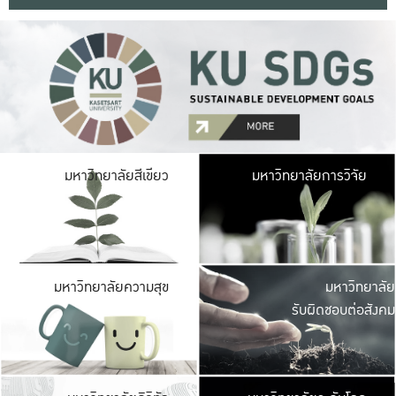
มหาวิ
มหาวิทยาลัยสีเขียว
มหาวิทยาลัยการวิจัย
มีพื้นที่เขียวสดใส 
เป็นป่าในเมือง เกษตร
มหาวิ
มหาวิทยาลัยความสุข
มหาวิทยาลัย
ค
รับผิดชอบต่อสังคม
เปิดประส
และพบเรื่องราวใหม่
มหาวิ