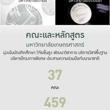
มหาวิทยาลัยดิจิทัล
มหาวิทยาลัยระดับโลก
เปลี่ยนแปลง และ
เพื่อทำงาน
ระบบสารสนเทศที่
คณะและหลักสูตร
มหาวิทยาลัยเกษตรศาสตร์
มุ่งเน้นบัณฑิตศึกษา วิจัยขั้นสูง พัฒนาวิชาการ บริการวิชาพื้นฐาน
บริหารโครงการพิเศษ ประสานความร่วมมือกับนานาชาติ
37
คณะ
459