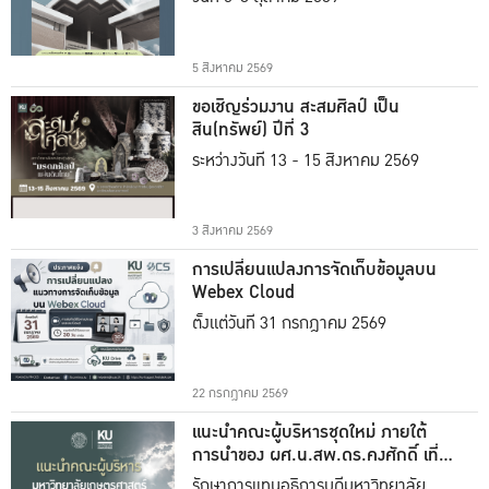
5 สิงหาคม 2569
ขอเชิญร่วมงาน สะสมศิลป์ เป็น
สิน(ทรัพย์) ปีที่ 3
ระหว่างวันที่ 13 - 15 สิงหาคม 2569
3 สิงหาคม 2569
การเปลี่ยนแปลงการจัดเก็บข้อมูลบน
Webex Cloud
ตั้งแต่วันที่ 31 กรกฎาคม 2569
22 กรกฎาคม 2569
แนะนำคณะผู้บริหารชุดใหม่ ภายใต้
การนำของ ผศ.น.สพ.ดร.คงศักดิ์ เที่ยง
ธรรม
รักษาการแทนอธิการบดีมหาวิทยาลัย