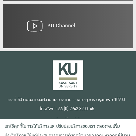
KU Channel
เลขที่ 50 ถนนงามวงศ์วาน แขวงลาดยาว เขตจตุจักร กรุงเทพฯ 10900
โทรศัพท์ +66 (0) 2942 8200-45
เงื่อนไขการใช้งานเว็บไซต์
เราใช้คุกกี้ในการให้บริการและปรับปรุงบริการของเรา ตลอดจนเพิ่ม
ข้อตกลงด้านสิทธิ์ใช้งาน
นโยบายความเป็นส่วนตัว
ประสิทธิภาพให้แก่ประสบการณ์การเรียกดูข้อมูลของคุณ หากคุณใช้งาน