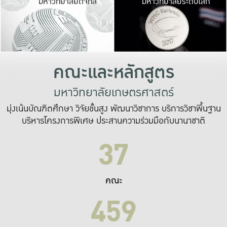
มหาวิทยาลัยดิจิทัล
มหาวิทยาลัยระดับโลก
เปลี่ยนแปลง และ
เพื่อทำงาน
ระบบสารสนเทศที่
คณะและหลักสูตร
มหาวิทยาลัยเกษตรศาสตร์
มุ่งเน้นบัณฑิตศึกษา วิจัยขั้นสูง พัฒนาวิชาการ บริการวิชาพื้นฐาน
บริหารโครงการพิเศษ ประสานความร่วมมือกับนานาชาติ
37
คณะ
459