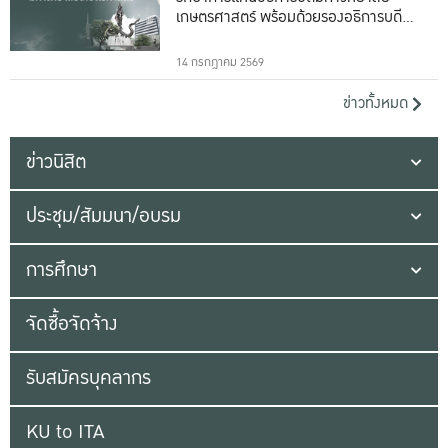
เกษตรศาสตร์ พร้อมด้วยรองอธิการบดีทั้ง
16 ท่าน
14 กรกฎาคม 2569
ข่าวทั้งหมด
ข่าวนิสิต
ประชุม/สัมมนา/อบรม
การศึกษา
จัดซื้อจัดจ้าง
รับสมัครบุคลากร
KU to ITA