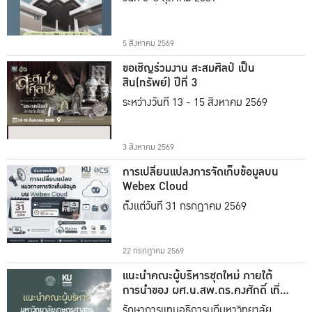
5 สิงหาคม 2569
ขอเชิญร่วมงาน สะสมศิลป์ เป็น
สิน(ทรัพย์) ปีที่ 3
ระหว่างวันที่ 13 - 15 สิงหาคม 2569
3 สิงหาคม 2569
การเปลี่ยนแปลงการจัดเก็บข้อมูลบน
Webex Cloud
ตั้งแต่วันที่ 31 กรกฎาคม 2569
22 กรกฎาคม 2569
แนะนำคณะผู้บริหารชุดใหม่ ภายใต้
การนำของ ผศ.น.สพ.ดร.คงศักดิ์ เที่ยง
ธรรม
รักษาการแทนอธิการบดีมหาวิทยาลัย