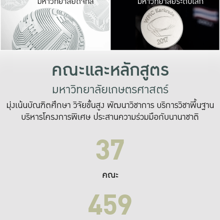
มหาวิทยาลัยดิจิทัล
มหาวิทยาลัยระดับโลก
เปลี่ยนแปลง และ
เพื่อทำงาน
ระบบสารสนเทศที่
คณะและหลักสูตร
มหาวิทยาลัยเกษตรศาสตร์
มุ่งเน้นบัณฑิตศึกษา วิจัยขั้นสูง พัฒนาวิชาการ บริการวิชาพื้นฐาน
บริหารโครงการพิเศษ ประสานความร่วมมือกับนานาชาติ
37
คณะ
459