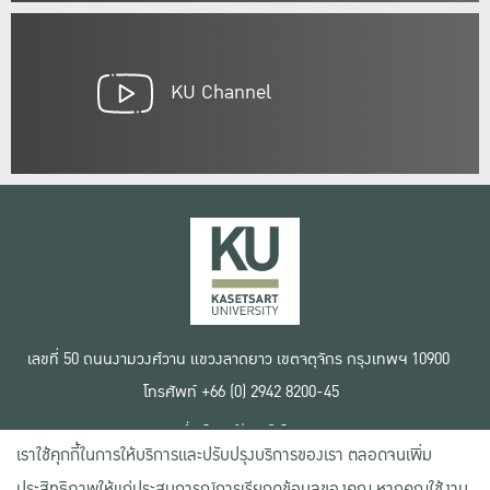
KU Channel
เลขที่ 50 ถนนงามวงศ์วาน แขวงลาดยาว เขตจตุจักร กรุงเทพฯ 10900
โทรศัพท์ +66 (0) 2942 8200-45
เงื่อนไขการใช้งานเว็บไซต์
เราใช้คุกกี้ในการให้บริการและปรับปรุงบริการของเรา ตลอดจนเพิ่ม
ข้อตกลงด้านสิทธิ์ใช้งาน
นโยบายความเป็นส่วนตัว
ประสิทธิภาพให้แก่ประสบการณ์การเรียกดูข้อมูลของคุณ หากคุณใช้งาน