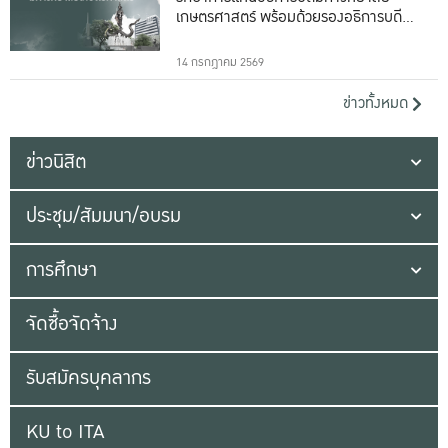
เกษตรศาสตร์ พร้อมด้วยรองอธิการบดีทั้ง
16 ท่าน
14 กรกฎาคม 2569
ข่าวทั้งหมด
ข่าวนิสิต
ประชุม/สัมมนา/อบรม
การศึกษา
จัดซื้อจัดจ้าง
รับสมัครบุคลากร
KU to ITA