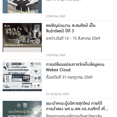
5 สิงหาคม 2569
ขอเชิญร่วมงาน สะสมศิลป์ เป็น
สิน(ทรัพย์) ปีที่ 3
ระหว่างวันที่ 13 - 15 สิงหาคม 2569
3 สิงหาคม 2569
การเปลี่ยนแปลงการจัดเก็บข้อมูลบน
Webex Cloud
ตั้งแต่วันที่ 31 กรกฎาคม 2569
22 กรกฎาคม 2569
แนะนำคณะผู้บริหารชุดใหม่ ภายใต้
การนำของ ผศ.น.สพ.ดร.คงศักดิ์ เที่ยง
ธรรม
รักษาการแทนอธิการบดีมหาวิทยาลัย