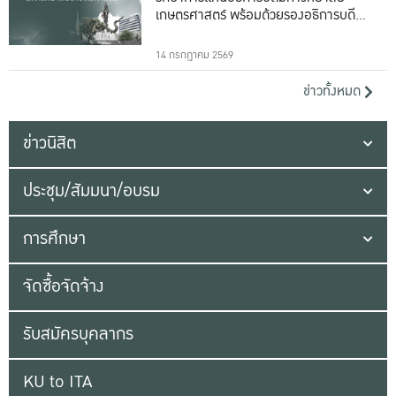
เกษตรศาสตร์ พร้อมด้วยรองอธิการบดีทั้ง
16 ท่าน
14 กรกฎาคม 2569
ข่าวทั้งหมด
ข่าวนิสิต
ประชุม/สัมมนา/อบรม
การศึกษา
จัดซื้อจัดจ้าง
รับสมัครบุคลากร
KU to ITA