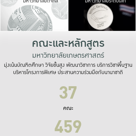
มหาวิทยาลัยดิจิทัล
มหาวิทยาลัยระดับโลก
เปลี่ยนแปลง และ
เพื่อทำงาน
ระบบสารสนเทศที่
คณะและหลักสูตร
มหาวิทยาลัยเกษตรศาสตร์
มุ่งเน้นบัณฑิตศึกษา วิจัยขั้นสูง พัฒนาวิชาการ บริการวิชาพื้นฐาน
บริหารโครงการพิเศษ ประสานความร่วมมือกับนานาชาติ
37
คณะ
459