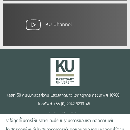
KU Channel
เลขที่ 50 ถนนงามวงศ์วาน แขวงลาดยาว เขตจตุจักร กรุงเทพฯ 10900
โทรศัพท์ +66 (0) 2942 8200-45
เงื่อนไขการใช้งานเว็บไซต์
เราใช้คุกกี้ในการให้บริการและปรับปรุงบริการของเรา ตลอดจนเพิ่ม
ข้อตกลงด้านสิทธิ์ใช้งาน
นโยบายความเป็นส่วนตัว
ประสิทธิภาพให้แก่ประสบการณ์การเรียกดูข้อมูลของคุณ หากคุณใช้งาน