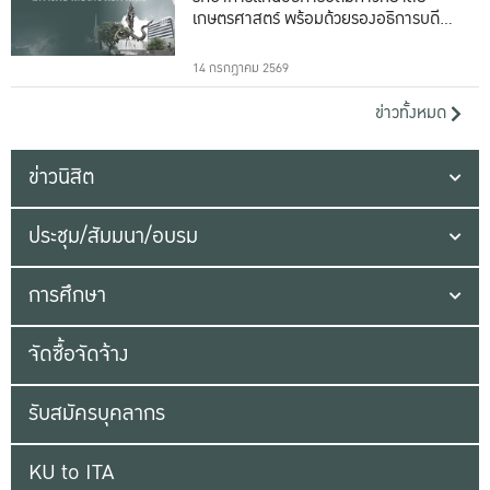
เกษตรศาสตร์ พร้อมด้วยรองอธิการบดีทั้ง
16 ท่าน
14 กรกฎาคม 2569
ข่าวทั้งหมด
ข่าวนิสิต
ประชุม/สัมมนา/อบรม
การศึกษา
จัดซื้อจัดจ้าง
รับสมัครบุคลากร
KU to ITA