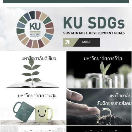
มหาวิ
มหาวิทยาลัยสีเขียว
มหาวิทยาลัยการวิจัย
มีพื้นที่เขียวสดใส 
เป็นป่าในเมือง เกษตร
มหาวิ
มหาวิทยาลัยความสุข
มหาวิทยาลัย
ค
รับผิดชอบต่อสังคม
เปิดประส
และพบเรื่องราวใหม่
มหาวิ