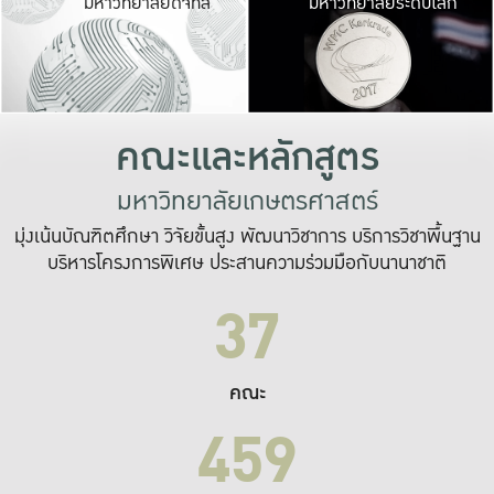
มหาวิทยาลัยดิจิทัล
มหาวิทยาลัยระดับโลก
เปลี่ยนแปลง และ
เพื่อทำงาน
ระบบสารสนเทศที่
คณะและหลักสูตร
มหาวิทยาลัยเกษตรศาสตร์
มุ่งเน้นบัณฑิตศึกษา วิจัยขั้นสูง พัฒนาวิชาการ บริการวิชาพื้นฐาน
บริหารโครงการพิเศษ ประสานความร่วมมือกับนานาชาติ
37
คณะ
459