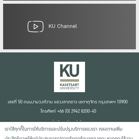
KU Channel
เลขที่ 50 ถนนงามวงศ์วาน แขวงลาดยาว เขตจตุจักร กรุงเทพฯ 10900
โทรศัพท์ +66 (0) 2942 8200-45
เงื่อนไขการใช้งานเว็บไซต์
เราใช้คุกกี้ในการให้บริการและปรับปรุงบริการของเรา ตลอดจนเพิ่ม
ข้อตกลงด้านสิทธิ์ใช้งาน
นโยบายความเป็นส่วนตัว
ประสิทธิภาพให้แก่ประสบการณ์การเรียกดูข้อมูลของคุณ หากคุณใช้งาน