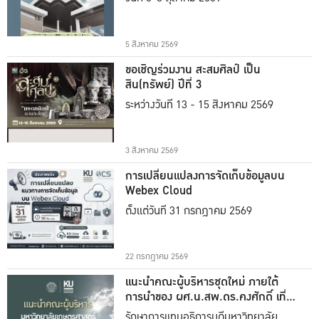
5 สิงหาคม 2569
ขอเชิญร่วมงาน สะสมศิลป์ เป็น
สิน(ทรัพย์) ปีที่ 3
ระหว่างวันที่ 13 - 15 สิงหาคม 2569
3 สิงหาคม 2569
การเปลี่ยนแปลงการจัดเก็บข้อมูลบน
Webex Cloud
ตั้งแต่วันที่ 31 กรกฎาคม 2569
22 กรกฎาคม 2569
แนะนำคณะผู้บริหารชุดใหม่ ภายใต้
การนำของ ผศ.น.สพ.ดร.คงศักดิ์ เที่ยง
ธรรม
รักษาการแทนอธิการบดีมหาวิทยาลัย