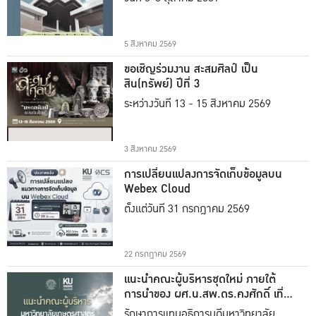
5 สิงหาคม 2569
ขอเชิญร่วมงาน สะสมศิลป์ เป็น
สิน(ทรัพย์) ปีที่ 3
ระหว่างวันที่ 13 - 15 สิงหาคม 2569
3 สิงหาคม 2569
การเปลี่ยนแปลงการจัดเก็บข้อมูลบน
Webex Cloud
ตั้งแต่วันที่ 31 กรกฎาคม 2569
22 กรกฎาคม 2569
แนะนำคณะผู้บริหารชุดใหม่ ภายใต้
การนำของ ผศ.น.สพ.ดร.คงศักดิ์ เที่ยง
ธรรม
รักษาการแทนอธิการบดีมหาวิทยาลัย