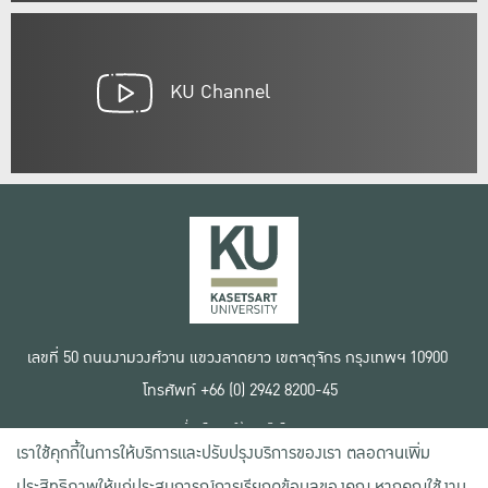
KU Channel
เลขที่ 50 ถนนงามวงศ์วาน แขวงลาดยาว เขตจตุจักร กรุงเทพฯ 10900
โทรศัพท์ +66 (0) 2942 8200-45
เงื่อนไขการใช้งานเว็บไซต์
เราใช้คุกกี้ในการให้บริการและปรับปรุงบริการของเรา ตลอดจนเพิ่ม
ข้อตกลงด้านสิทธิ์ใช้งาน
นโยบายความเป็นส่วนตัว
ประสิทธิภาพให้แก่ประสบการณ์การเรียกดูข้อมูลของคุณ หากคุณใช้งาน