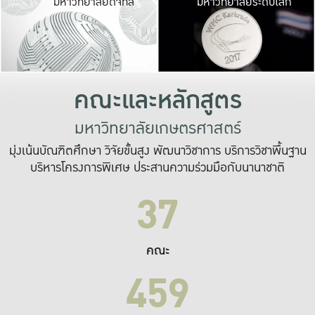
มหาวิทยาลัยดิจิทัล
มหาวิทยาลัยระดับโลก
เปลี่ยนแปลง และ
เพื่อทำงาน
ระบบสารสนเทศที่
คณะและหลักสูตร
มหาวิทยาลัยเกษตรศาสตร์
มุ่งเน้นบัณฑิตศึกษา วิจัยขั้นสูง พัฒนาวิชาการ บริการวิชาพื้นฐาน
บริหารโครงการพิเศษ ประสานความร่วมมือกับนานาชาติ
37
คณะ
459