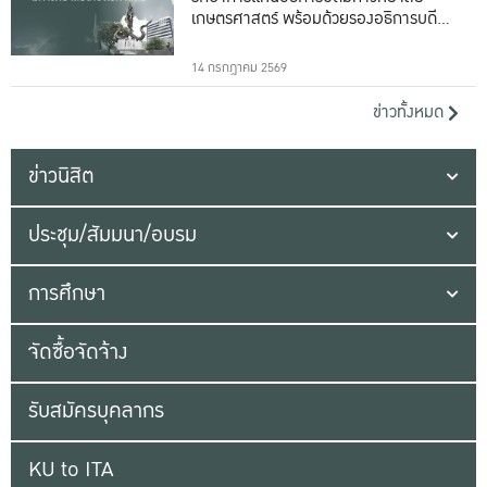
เกษตรศาสตร์ พร้อมด้วยรองอธิการบดีทั้ง
16 ท่าน
14 กรกฎาคม 2569
ข่าวทั้งหมด
ข่าวนิสิต
ประชุม/สัมมนา/อบรม
การศึกษา
จัดซื้อจัดจ้าง
รับสมัครบุคลากร
KU to ITA