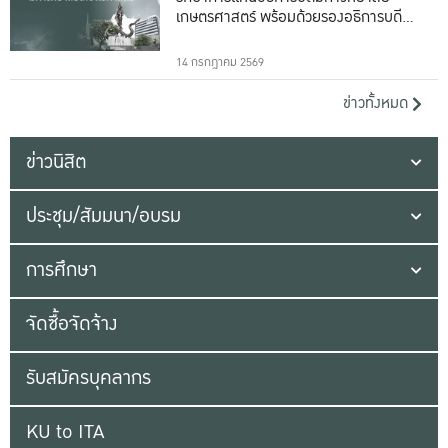
เกษตรศาสตร์ พร้อมด้วยรองอธิการบดีทั้ง
16 ท่าน
14 กรกฎาคม 2569
ข่าวทั้งหมด
ข่าวนิสิต
ประชุม/สัมมนา/อบรม
การศึกษา
จัดซื้อจัดจ้าง
รับสมัครบุคลากร
KU to ITA