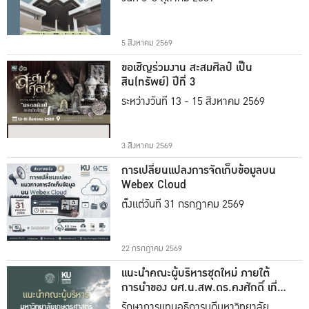
5 สิงหาคม 2569
ขอเชิญร่วมงาน สะสมศิลป์ เป็น
สิน(ทรัพย์) ปีที่ 3
ระหว่างวันที่ 13 - 15 สิงหาคม 2569
3 สิงหาคม 2569
การเปลี่ยนแปลงการจัดเก็บข้อมูลบน
Webex Cloud
ตั้งแต่วันที่ 31 กรกฎาคม 2569
22 กรกฎาคม 2569
แนะนำคณะผู้บริหารชุดใหม่ ภายใต้
การนำของ ผศ.น.สพ.ดร.คงศักดิ์ เที่ยง
ธรรม
รักษาการแทนอธิการบดีมหาวิทยาลัย