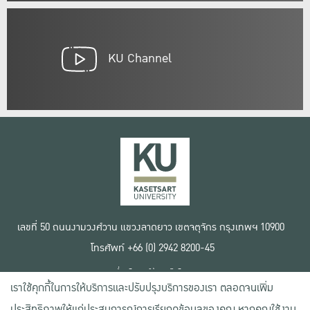
KU Channel
เลขที่ 50 ถนนงามวงศ์วาน แขวงลาดยาว เขตจตุจักร กรุงเทพฯ 10900
โทรศัพท์ +66 (0) 2942 8200-45
เงื่อนไขการใช้งานเว็บไซต์
เราใช้คุกกี้ในการให้บริการและปรับปรุงบริการของเรา ตลอดจนเพิ่ม
ข้อตกลงด้านสิทธิ์ใช้งาน
นโยบายความเป็นส่วนตัว
ประสิทธิภาพให้แก่ประสบการณ์การเรียกดูข้อมูลของคุณ หากคุณใช้งาน