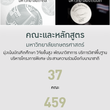
มหาวิทยาลัยดิจิทัล
มหาวิทยาลัยระดับโลก
เปลี่ยนแปลง และ
เพื่อทำงาน
ระบบสารสนเทศที่
คณะและหลักสูตร
มหาวิทยาลัยเกษตรศาสตร์
มุ่งเน้นบัณฑิตศึกษา วิจัยขั้นสูง พัฒนาวิชาการ บริการวิชาพื้นฐาน
บริหารโครงการพิเศษ ประสานความร่วมมือกับนานาชาติ
37
คณะ
459