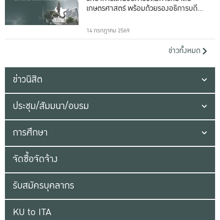
เกษตรศาสตร์ พร้อมด้วยรองอธิการบดีทั้ง
16 ท่าน
14 กรกฎาคม 2569
ข่าวทั้งหมด
ข่าวนิสิต
ประชุม/สัมมนา/อบรม
การศึกษา
จัดซื้อจัดจ้าง
รับสมัครบุคลากร
KU to ITA