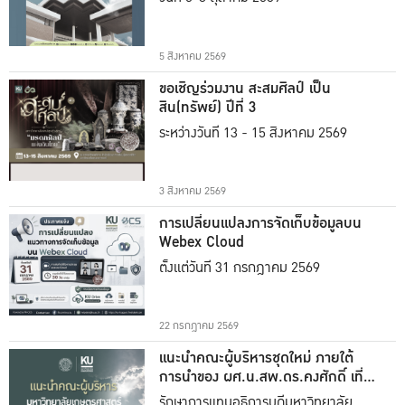
5 สิงหาคม 2569
ขอเชิญร่วมงาน สะสมศิลป์ เป็น
สิน(ทรัพย์) ปีที่ 3
ระหว่างวันที่ 13 - 15 สิงหาคม 2569
3 สิงหาคม 2569
การเปลี่ยนแปลงการจัดเก็บข้อมูลบน
Webex Cloud
ตั้งแต่วันที่ 31 กรกฎาคม 2569
22 กรกฎาคม 2569
แนะนำคณะผู้บริหารชุดใหม่ ภายใต้
การนำของ ผศ.น.สพ.ดร.คงศักดิ์ เที่ยง
ธรรม
รักษาการแทนอธิการบดีมหาวิทยาลัย