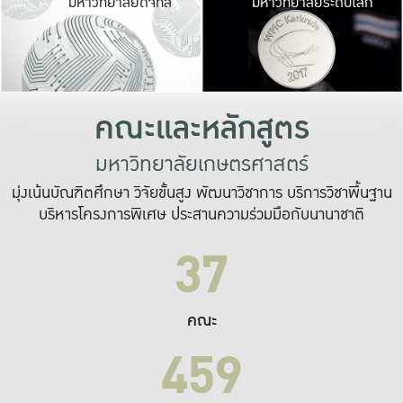
มหาวิทยาลัยดิจิทัล
มหาวิทยาลัยระดับโลก
เปลี่ยนแปลง และ
เพื่อทำงาน
ระบบสารสนเทศที่
คณะและหลักสูตร
มหาวิทยาลัยเกษตรศาสตร์
มุ่งเน้นบัณฑิตศึกษา วิจัยขั้นสูง พัฒนาวิชาการ บริการวิชาพื้นฐาน
บริหารโครงการพิเศษ ประสานความร่วมมือกับนานาชาติ
37
คณะ
459