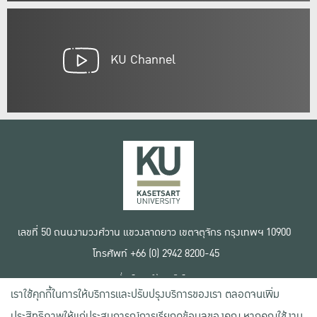
KU Channel
เลขที่ 50 ถนนงามวงศ์วาน แขวงลาดยาว เขตจตุจักร กรุงเทพฯ 10900
โทรศัพท์ +66 (0) 2942 8200-45
เงื่อนไขการใช้งานเว็บไซต์
เราใช้คุกกี้ในการให้บริการและปรับปรุงบริการของเรา ตลอดจนเพิ่ม
ข้อตกลงด้านสิทธิ์ใช้งาน
นโยบายความเป็นส่วนตัว
ประสิทธิภาพให้แก่ประสบการณ์การเรียกดูข้อมูลของคุณ หากคุณใช้งาน