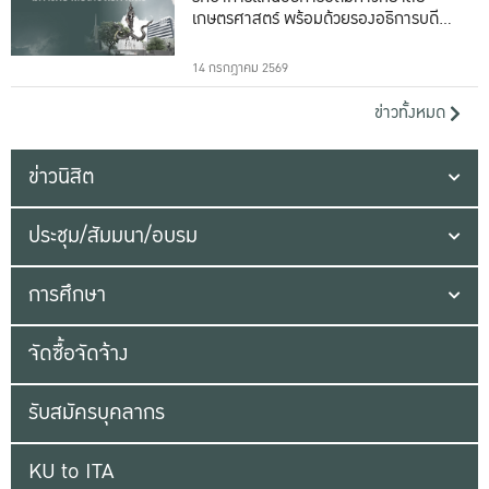
เกษตรศาสตร์ พร้อมด้วยรองอธิการบดีทั้ง
16 ท่าน
14 กรกฎาคม 2569
ข่าวทั้งหมด
ข่าวนิสิต
ประชุม/สัมมนา/อบรม
การศึกษา
จัดซื้อจัดจ้าง
รับสมัครบุคลากร
KU to ITA