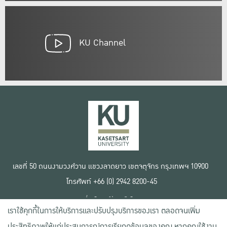
KU Channel
เลขที่ 50 ถนนงามวงศ์วาน แขวงลาดยาว เขตจตุจักร กรุงเทพฯ 10900
โทรศัพท์ +66 (0) 2942 8200-45
เงื่อนไขการใช้งานเว็บไซต์
เราใช้คุกกี้ในการให้บริการและปรับปรุงบริการของเรา ตลอดจนเพิ่ม
ข้อตกลงด้านสิทธิ์ใช้งาน
นโยบายความเป็นส่วนตัว
ประสิทธิภาพให้แก่ประสบการณ์การเรียกดูข้อมูลของคุณ หากคุณใช้งาน