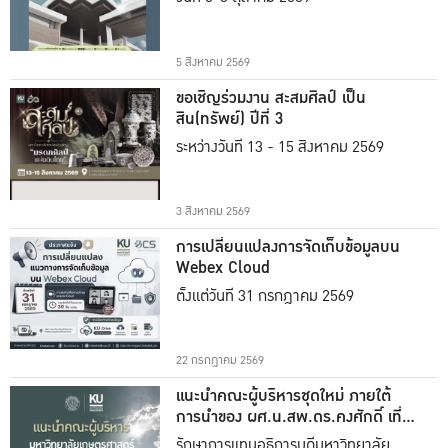
5 สิงหาคม 2569
ขอเชิญร่วมงาน สะสมศิลป์ เป็น
สิน(ทรัพย์) ปีที่ 3
ระหว่างวันที่ 13 - 15 สิงหาคม 2569
3 สิงหาคม 2569
การเปลี่ยนแปลงการจัดเก็บข้อมูลบน
Webex Cloud
ตั้งแต่วันที่ 31 กรกฎาคม 2569
22 กรกฎาคม 2569
แนะนำคณะผู้บริหารชุดใหม่ ภายใต้
การนำของ ผศ.น.สพ.ดร.คงศักดิ์ เที่ยง
ธรรม
รักษาการแทนอธิการบดีมหาวิทยาลัย