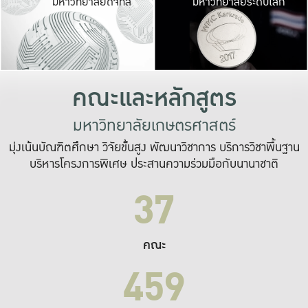
มหาวิทยาลัยดิจิทัล
มหาวิทยาลัยระดับโลก
เปลี่ยนแปลง และ
เพื่อทำงาน
ระบบสารสนเทศที่
คณะและหลักสูตร
มหาวิทยาลัยเกษตรศาสตร์
มุ่งเน้นบัณฑิตศึกษา วิจัยขั้นสูง พัฒนาวิชาการ บริการวิชาพื้นฐาน
บริหารโครงการพิเศษ ประสานความร่วมมือกับนานาชาติ
37
คณะ
459