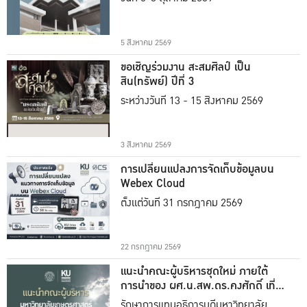
5 สิงหาคม 2569
ขอเชิญร่วมงาน สะสมศิลป์ เป็น
สิน(ทรัพย์) ปีที่ 3
ระหว่างวันที่ 13 - 15 สิงหาคม 2569
3 สิงหาคม 2569
การเปลี่ยนแปลงการจัดเก็บข้อมูลบน
Webex Cloud
ตั้งแต่วันที่ 31 กรกฎาคม 2569
22 กรกฎาคม 2569
แนะนำคณะผู้บริหารชุดใหม่ ภายใต้
การนำของ ผศ.น.สพ.ดร.คงศักดิ์ เที่ยง
ธรรม
รักษาการแทนอธิการบดีมหาวิทยาลัย