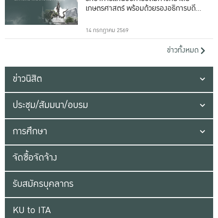
เกษตรศาสตร์ พร้อมด้วยรองอธิการบดีทั้ง
16 ท่าน
14 กรกฎาคม 2569
ข่าวทั้งหมด
ข่าวนิสิต
ประชุม/สัมมนา/อบรม
การศึกษา
จัดซื้อจัดจ้าง
รับสมัครบุคลากร
KU to ITA