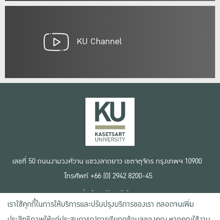
KU Channel
เลขที่ 50 ถนนงามวงศ์วาน แขวงลาดยาว เขตจตุจักร กรุงเทพฯ 10900
โทรศัพท์ +66 (0) 2942 8200-45
เงื่อนไขการใช้งานเว็บไซต์
เราใช้คุกกี้ในการให้บริการและปรับปรุงบริการของเรา ตลอดจนเพิ่ม
ข้อตกลงด้านสิทธิ์ใช้งาน
นโยบายความเป็นส่วนตัว
ประสิทธิภาพให้แก่ประสบการณ์การเรียกดูข้อมูลของคุณ หากคุณใช้งาน