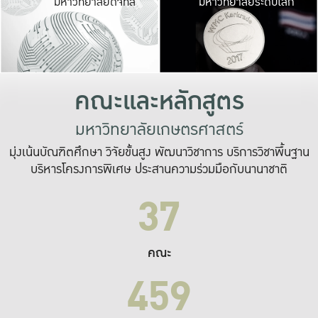
มหาวิทยาลัยดิจิทัล
มหาวิทยาลัยระดับโลก
เปลี่ยนแปลง และ
เพื่อทำงาน
ระบบสารสนเทศที่
คณะและหลักสูตร
มหาวิทยาลัยเกษตรศาสตร์
มุ่งเน้นบัณฑิตศึกษา วิจัยขั้นสูง พัฒนาวิชาการ บริการวิชาพื้นฐาน
บริหารโครงการพิเศษ ประสานความร่วมมือกับนานาชาติ
37
คณะ
459