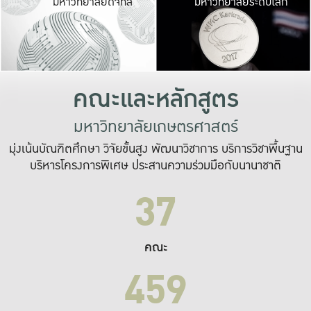
มหาวิทยาลัยดิจิทัล
มหาวิทยาลัยระดับโลก
เปลี่ยนแปลง และ
เพื่อทำงาน
ระบบสารสนเทศที่
คณะและหลักสูตร
มหาวิทยาลัยเกษตรศาสตร์
มุ่งเน้นบัณฑิตศึกษา วิจัยขั้นสูง พัฒนาวิชาการ บริการวิชาพื้นฐาน
บริหารโครงการพิเศษ ประสานความร่วมมือกับนานาชาติ
37
คณะ
459