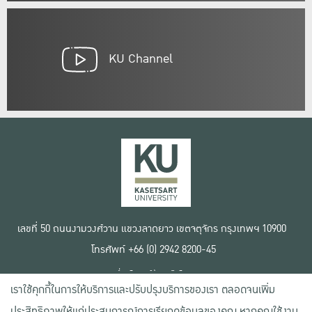
KU Channel
เลขที่ 50 ถนนงามวงศ์วาน แขวงลาดยาว เขตจตุจักร กรุงเทพฯ 10900
โทรศัพท์ +66 (0) 2942 8200-45
เงื่อนไขการใช้งานเว็บไซต์
เราใช้คุกกี้ในการให้บริการและปรับปรุงบริการของเรา ตลอดจนเพิ่ม
ข้อตกลงด้านสิทธิ์ใช้งาน
นโยบายความเป็นส่วนตัว
ประสิทธิภาพให้แก่ประสบการณ์การเรียกดูข้อมูลของคุณ หากคุณใช้งาน