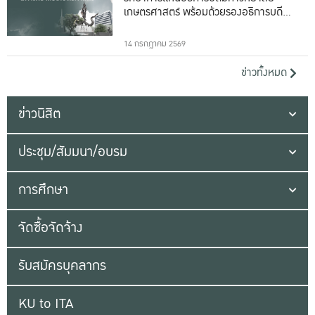
เกษตรศาสตร์ พร้อมด้วยรองอธิการบดีทั้ง
16 ท่าน
14 กรกฎาคม 2569
ข่าวทั้งหมด
ข่าวนิสิต
ประชุม/สัมมนา/อบรม
การศึกษา
จัดซื้อจัดจ้าง
รับสมัครบุคลากร
KU to ITA