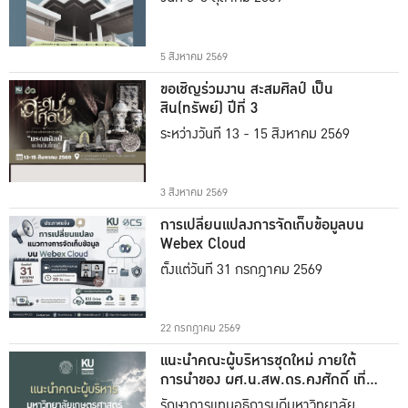
5 สิงหาคม 2569
ขอเชิญร่วมงาน สะสมศิลป์ เป็น
สิน(ทรัพย์) ปีที่ 3
ระหว่างวันที่ 13 - 15 สิงหาคม 2569
3 สิงหาคม 2569
การเปลี่ยนแปลงการจัดเก็บข้อมูลบน
Webex Cloud
ตั้งแต่วันที่ 31 กรกฎาคม 2569
22 กรกฎาคม 2569
แนะนำคณะผู้บริหารชุดใหม่ ภายใต้
การนำของ ผศ.น.สพ.ดร.คงศักดิ์ เที่ยง
ธรรม
รักษาการแทนอธิการบดีมหาวิทยาลัย