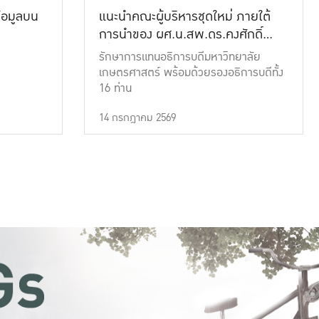
้อมูลบน
แนะนำคณะผู้บริหารชุดใหม่ ภายใต้
การนำของ ผศ.น.สพ.ดร.คงศักดิ์
เที่ยงธรรม
รักษาการแทนอธิการบดีมหาวิทยาลัย
เกษตรศาสตร์ พร้อมด้วยรองอธิการบดีทั้ง
16 ท่าน
14 กรกฎาคม 2569