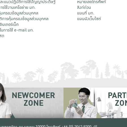
ะแนวปฏิบัติการใช้ปัญญาประดิษฐ์
หมายเลขโทรศัพท์
รใช้งานเครือข่าย มก.
ลิงก์ด่วน
้มครองข้อมูลส่วนบุคคล
แผนที่ มก.
ติการคุ้มครองข้อมูลส่วนบุคคล
แผนผังเว็บไซต์
้อินเตอร์เน็ต
ติในการใช้ e-mail มก.
สด
NEWCOMER
PART
ZONE
ZO
 เขตจตุจักร กรุงเทพฯ 10900
โทรศัพท์ +66 (0) 2942 8200-45