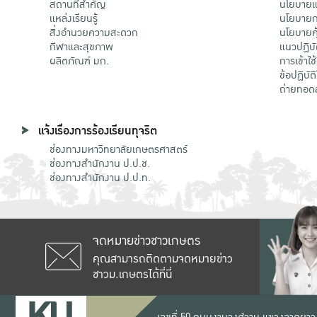
สถานที่สำคัญ
นโยบายแล
แหล่งเรียนรู้
นโยบายกา
สิ่งอำนวยความสะดวก
นโยบายคุ
กีฬาและสุขภาพ
แนวปฏิบั
ผลิตภัณฑ์ มก.
การเข้าใช
ข้อปฏิบั
ถ่ายทอด
แจ้งเรื่องการร้องเรียนทุจริต
ช่องทางมหาวิทยาลัยเกษตรศาสตร์
ช่องทางสำนักงาน ป.ป.ช.
ช่องทางสำนักงาน ป.ป.ท.
จดหมายข่าวชาวเกษตร
คุณสามารถติดตามจดหมายข่าว
ชาวม.เกษตรได้ที่นี่
เลขที่ 50 ถนนงามวงศ์วาน แขวงลาดยาว