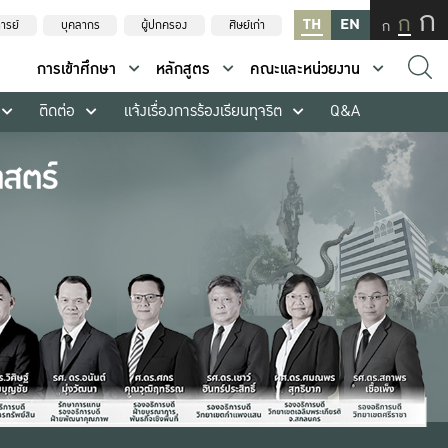
ก
ก
TH
EN
ก
ารย์
บุคลากร
ผู้ปกครอง
ศิษย์เก่า
การเข้าศึกษา
หลักสูตร
คณะและหน่วยงาน
ติดต่อ
แจ้งเรื่องการร้องเรียนทุจริต
Q&A