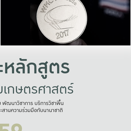
อย่างยั่งยืน
และผลักดันในการใช้ระบบส
ในภาพกว้าง
เพื่อการทำงานแบบ
ญหาจุดเล็กๆ
อข่ายขยายผล
สะดวก รวดเร
และนำไป
บริการด้าน AI อย
หลักสูตร
ัยเกษตรศาสตร์
สูง พัฒนาวิชาการ บริการวิชาพื้น
ะสานความร่วมมือกับนานาชาติ