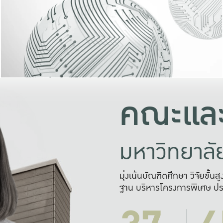
และความสุข
มองปัญหา
แก้ไขจากปั
และสร้างเครื
คณะและ
มหาวิทยาล
มุ่งเน้นบัณฑิตศึกษา วิจัยขั้น
ฐาน บริหารโครงการพิเศษ ปร