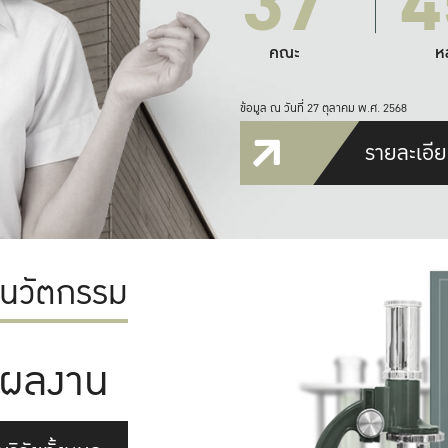
37
4
คณะ
ห
ข้อมูล ณ วันที่ 27 ตุลาคม พ.ศ. 2568
รายละเอีย
ะนวัตกรรม
ผลงาน