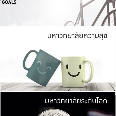
มหาวิทยาลัยความสุข
ย
สีเขียว
มหาวิทยาลัย
ก
สดใส หนาแน่น
ไม่ได้มีเป้าหมา
AN FOREST)
มหาวิทยาลัยชั้นนำทางด้านการว
ICULTURE)
แต่ KU มุ่งเน
าณ 1,400 ไร่
เพื่อสร้างคว
<< คลิก >>
ให้กับประชาชนใ
มหาวิทยาลัยระดับโลก
่อสังคม
มหาวิทยาลั
ามกินดีอยู่ดี
พร้อมที่จ