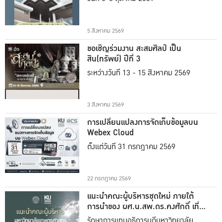
5 สิงหาคม 2569
ขอเชิญร่วมงาน สะสมศิลป์ เป็น
สิน(ทรัพย์) ปีที่ 3
ระหว่างวันที่ 13 - 15 สิงหาคม 2569
3 สิงหาคม 2569
การเปลี่ยนแปลงการจัดเก็บข้อมูลบน
Webex Cloud
ตั้งแต่วันที่ 31 กรกฎาคม 2569
22 กรกฎาคม 2569
แนะนำคณะผู้บริหารชุดใหม่ ภายใต้
การนำของ ผศ.น.สพ.ดร.คงศักดิ์ เที่ยง
ธรรม
รักษาการแทนอธิการบดีมหาวิทยาลัย