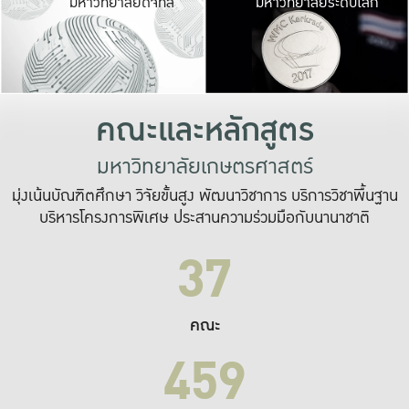
มหาวิทยาลัยดิจิทัล
มหาวิทยาลัยระดับโลก
เปลี่ยนแปลง และ
เพื่อทำงาน
ระบบสารสนเทศที่
คณะและหลักสูตร
มหาวิทยาลัยเกษตรศาสตร์
มุ่งเน้นบัณฑิตศึกษา วิจัยขั้นสูง พัฒนาวิชาการ บริการวิชาพื้นฐาน
บริหารโครงการพิเศษ ประสานความร่วมมือกับนานาชาติ
37
คณะ
459