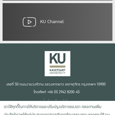
KU Channel
เลขที่ 50 ถนนงามวงศ์วาน แขวงลาดยาว เขตจตุจักร กรุงเทพฯ 10900
โทรศัพท์ +66 (0) 2942 8200-45
เงื่อนไขการใช้งานเว็บไซต์
เราใช้คุกกี้ในการให้บริการและปรับปรุงบริการของเรา ตลอดจนเพิ่ม
ข้อตกลงด้านสิทธิ์ใช้งาน
นโยบายความเป็นส่วนตัว
ประสิทธิภาพให้แก่ประสบการณ์การเรียกดูข้อมูลของคุณ หากคุณใช้งาน