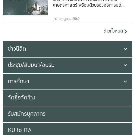
เกษตรศาสตร์ พร้อมด้วยรองอธิการบดีทั้ง
16 ท่าน
14 กรกฎาคม 2569
ข่าวทั้งหมด
ข่าวนิสิต
ประชุม/สัมมนา/อบรม
การศึกษา
จัดซื้อจัดจ้าง
รับสมัครบุคลากร
KU to ITA