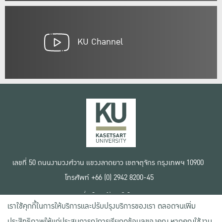
KU Channel
เลขที่ 50 ถนนงามวงศ์วาน แขวงลาดยาว เขตจตุจักร กรุงเทพฯ 10900
โทรศัพท์ +66 (0) 2942 8200-45
เงื่อนไขการใช้งานเว็บไซต์
เราใช้คุกกี้ในการให้บริการและปรับปรุงบริการของเรา ตลอดจนเพิ่ม
ข้อตกลงด้านสิทธิ์ใช้งาน
นโยบายความเป็นส่วนตัว
ประสิทธิภาพให้แก่ประสบการณ์การเรียกดูข้อมูลของคุณ หากคุณใช้งาน