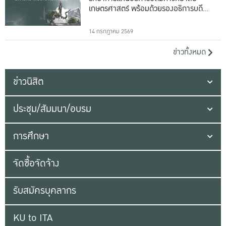
เกษตรศาสตร์ พร้อมด้วยรองอธิการบดีทั้ง
16 ท่าน
14 กรกฎาคม 2569
ข่าวทั้งหมด
ข่าวนิสิต
ประชุม/สัมมนา/อบรม
การศึกษา
จัดซื้อจัดจ้าง
รับสมัครบุคลากร
KU to ITA