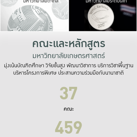
มหาวิทยาลัยดิจิทัล
มหาวิทยาลัยระดับโลก
เปลี่ยนแปลง และ
เพื่อทำงาน
ระบบสารสนเทศที่
คณะและหลักสูตร
มหาวิทยาลัยเกษตรศาสตร์
มุ่งเน้นบัณฑิตศึกษา วิจัยขั้นสูง พัฒนาวิชาการ บริการวิชาพื้นฐาน
บริหารโครงการพิเศษ ประสานความร่วมมือกับนานาชาติ
37
คณะ
459