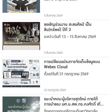
5 สิงหาคม 2569
ขอเชิญร่วมงาน สะสมศิลป์ เป็น
สิน(ทรัพย์) ปีที่ 3
ระหว่างวันที่ 13 - 15 สิงหาคม 2569
3 สิงหาคม 2569
การเปลี่ยนแปลงการจัดเก็บข้อมูลบน
Webex Cloud
ตั้งแต่วันที่ 31 กรกฎาคม 2569
22 กรกฎาคม 2569
แนะนำคณะผู้บริหารชุดใหม่ ภายใต้
การนำของ ผศ.น.สพ.ดร.คงศักดิ์ เที่ยง
ธรรม
รักษาการแทนอธิการบดีมหาวิทยาลัย