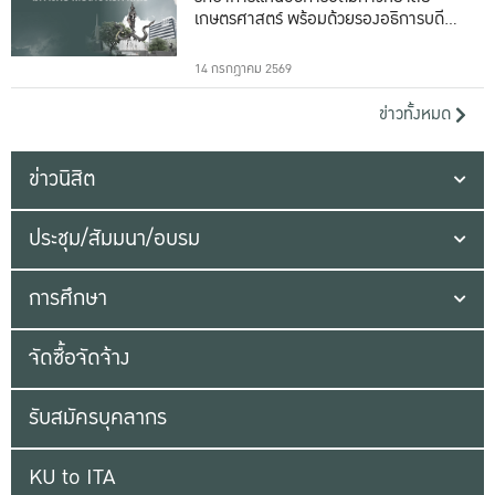
เกษตรศาสตร์ พร้อมด้วยรองอธิการบดีทั้ง
16 ท่าน
14 กรกฎาคม 2569
ข่าวทั้งหมด
ข่าวนิสิต
ประชุม/สัมมนา/อบรม
การศึกษา
จัดซื้อจัดจ้าง
รับสมัครบุคลากร
KU to ITA