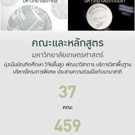
มหาวิทยาลัยดิจิทัล
มหาวิทยาลัยระดับโลก
เปลี่ยนแปลง และ
เพื่อทำงาน
ระบบสารสนเทศที่
คณะและหลักสูตร
มหาวิทยาลัยเกษตรศาสตร์
มุ่งเน้นบัณฑิตศึกษา วิจัยขั้นสูง พัฒนาวิชาการ บริการวิชาพื้นฐาน
บริหารโครงการพิเศษ ประสานความร่วมมือกับนานาชาติ
37
คณะ
459