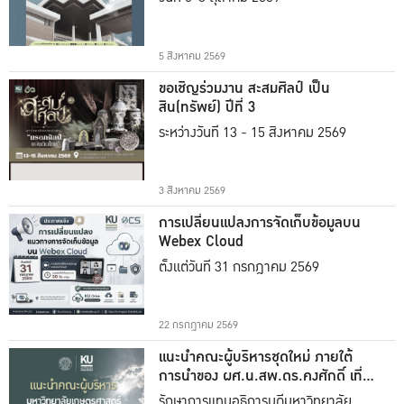
5 สิงหาคม 2569
ขอเชิญร่วมงาน สะสมศิลป์ เป็น
สิน(ทรัพย์) ปีที่ 3
ระหว่างวันที่ 13 - 15 สิงหาคม 2569
3 สิงหาคม 2569
การเปลี่ยนแปลงการจัดเก็บข้อมูลบน
Webex Cloud
ตั้งแต่วันที่ 31 กรกฎาคม 2569
22 กรกฎาคม 2569
แนะนำคณะผู้บริหารชุดใหม่ ภายใต้
การนำของ ผศ.น.สพ.ดร.คงศักดิ์ เที่ยง
ธรรม
รักษาการแทนอธิการบดีมหาวิทยาลัย