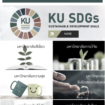
มหาวิ
มหาวิทยาลัยสีเขียว
มหาวิทยาลัยการวิจัย
มีพื้นที่เขียวสดใส 
เป็นป่าในเมือง เกษตร
มหาวิ
มหาวิทยาลัยความสุข
มหาวิทยาลัย
ค
รับผิดชอบต่อสังคม
เปิดประส
และพบเรื่องราวใหม่
มหาวิ