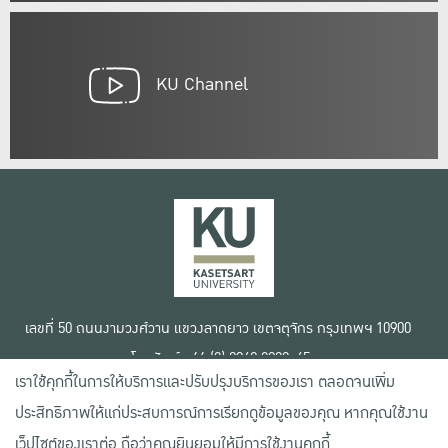
KU Channel
เลขที่ 50 ถนนงามวงศ์วาน แขวงลาดยาว เขตจตุจักร กรุงเทพฯ 10900
โทรศัพท์ +66 (0) 2942 8200-45
เราใช้คุกกี้ในการให้บริการและปรับปรุงบริการของเรา ตลอดจนเพิ่ม
เงื่อนไขการใช้งานเว็บไซต์
ประสิทธิภาพให้แก่ประสบการณ์การเรียกดูข้อมูลของคุณ หากคุณใช้งาน
ข้อตกลงด้านสิทธิ์ใช้งาน
เว็ปไซต์ของเราต่อ ถือว่าคุณยินยอมให้มีการใช้งานคุกกี้
นโยบายความเป็นส่วนตัว