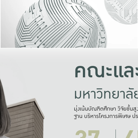
และความสุข
มองปัญหา
แก้ไขจากปั
และสร้างเครื
คณะและ
มหาวิทยาล
มุ่งเน้นบัณฑิตศึกษา วิจัยขั้น
ฐาน บริหารโครงการพิเศษ ปร