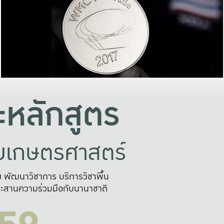
อย่างยั่งยืน
และผลักดันในการใช้ระบบส
ในภาพกว้าง
เพื่อการทำงานแบบ
ญหาจุดเล็กๆ
อข่ายขยายผล
สะดวก รวดเร
และนำไป
บริการด้าน AI อย
หลักสูตร
ัยเกษตรศาสตร์
สูง พัฒนาวิชาการ บริการวิชาพื้น
ะสานความร่วมมือกับนานาชาติ