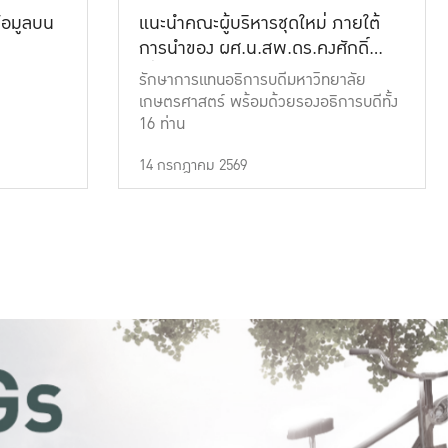
้อมูลบน
แนะนำคณะผู้บริหารชุดใหม่ ภายใต้
การนำของ ผศ.น.สพ.ดร.คงศักดิ์
เที่ยงธรรม
รักษาการแทนอธิการบดีมหาวิทยาลัย
เกษตรศาสตร์ พร้อมด้วยรองอธิการบดีทั้ง
16 ท่าน
14 กรกฎาคม 2569