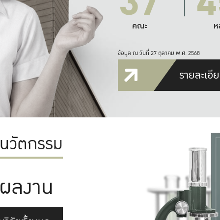
37
4
คณะ
ห
ข้อมูล ณ วันที่ 27 ตุลาคม พ.ศ. 2568
รายละเอีย
ะนวัตกรรม
ผลงาน