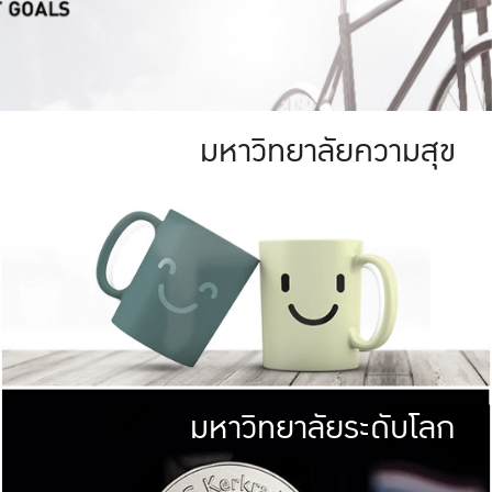
มหาวิทยาลัยความสุข
ย
สีเขียว
มหาวิทยาลัย
ก
สดใส หนาแน่น
ไม่ได้มีเป้าหมา
AN FOREST)
มหาวิทยาลัยชั้นนำทางด้านการว
ICULTURE)
แต่ KU มุ่งเน
าณ 1,400 ไร่
เพื่อสร้างคว
<< คลิก >>
ให้กับประชาชนใ
มหาวิทยาลัยระดับโลก
่อสังคม
มหาวิทยาลั
ามกินดีอยู่ดี
พร้อมที่จ