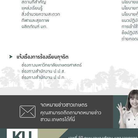
สถานที่สำคัญ
นโยบายแล
แหล่งเรียนรู้
นโยบายกา
สิ่งอำนวยความสะดวก
นโยบายคุ
กีฬาและสุขภาพ
แนวปฏิบั
ผลิตภัณฑ์ มก.
การเข้าใช
ข้อปฏิบั
ถ่ายทอด
แจ้งเรื่องการร้องเรียนทุจริต
ช่องทางมหาวิทยาลัยเกษตรศาสตร์
ช่องทางสำนักงาน ป.ป.ช.
ช่องทางสำนักงาน ป.ป.ท.
จดหมายข่าวชาวเกษตร
คุณสามารถติดตามจดหมายข่าว
ชาวม.เกษตรได้ที่นี่
เลขที่ 50 ถนนงามวงศ์วาน แขวงลาดยาว