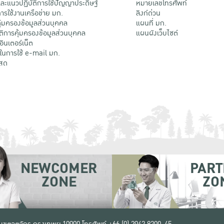
ะแนวปฏิบัติการใช้ปัญญาประดิษฐ์
หมายเลขโทรศัพท์
รใช้งานเครือข่าย มก.
ลิงก์ด่วน
้มครองข้อมูลส่วนบุคคล
แผนที่ มก.
ติการคุ้มครองข้อมูลส่วนบุคคล
แผนผังเว็บไซต์
้อินเตอร์เน็ต
ติในการใช้ e-mail มก.
สด
NEWCOMER
PART
ZONE
ZO
 เขตจตุจักร กรุงเทพฯ 10900
โทรศัพท์ +66 (0) 2942 8200-45