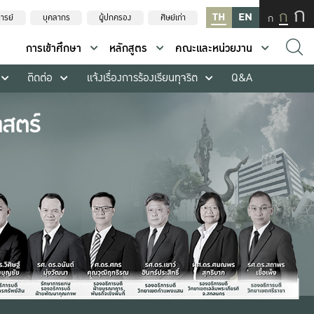
ก
ก
TH
EN
ก
ารย์
บุคลากร
ผู้ปกครอง
ศิษย์เก่า
การเข้าศึกษา
หลักสูตร
คณะและหน่วยงาน
ติดต่อ
แจ้งเรื่องการร้องเรียนทุจริต
Q&A