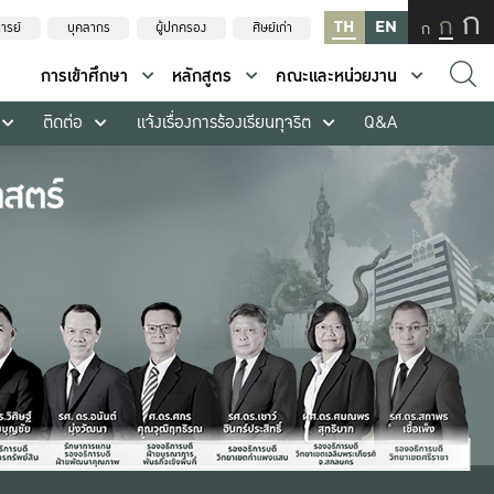
ก
ก
TH
EN
ก
ารย์
บุคลากร
ผู้ปกครอง
ศิษย์เก่า
การเข้าศึกษา
หลักสูตร
คณะและหน่วยงาน
ติดต่อ
แจ้งเรื่องการร้องเรียนทุจริต
Q&A