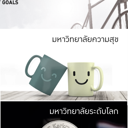
มหาวิทยาลัยความสุข
ย
สีเขียว
มหาวิทยาลัย
ก
สดใส หนาแน่น
ไม่ได้มีเป้าหมา
AN FOREST)
มหาวิทยาลัยชั้นนำทางด้านการว
ICULTURE)
แต่ KU มุ่งเน
าณ 1,400 ไร่
เพื่อสร้างคว
<< คลิก >>
ให้กับประชาชนใ
มหาวิทยาลัยระดับโลก
่อสังคม
มหาวิทยาลั
ามกินดีอยู่ดี
พร้อมที่จ