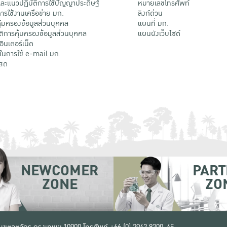
ะแนวปฏิบัติการใช้ปัญญาประดิษฐ์
หมายเลขโทรศัพท์
รใช้งานเครือข่าย มก.
ลิงก์ด่วน
้มครองข้อมูลส่วนบุคคล
แผนที่ มก.
ติการคุ้มครองข้อมูลส่วนบุคคล
แผนผังเว็บไซต์
้อินเตอร์เน็ต
ติในการใช้ e-mail มก.
สด
NEWCOMER
PART
ZONE
ZO
 เขตจตุจักร กรุงเทพฯ 10900
โทรศัพท์ +66 (0) 2942 8200-45