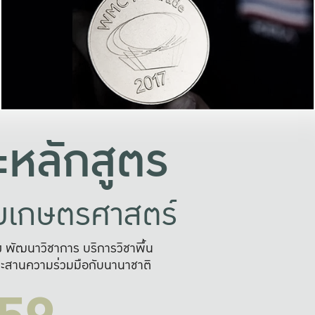
อย่างยั่งยืน
และผลักดันในการใช้ระบบส
ในภาพกว้าง
เพื่อการทำงานแบบ
ญหาจุดเล็กๆ
อข่ายขยายผล
สะดวก รวดเร
และนำไป
บริการด้าน AI อย
หลักสูตร
ัยเกษตรศาสตร์
สูง พัฒนาวิชาการ บริการวิชาพื้น
ะสานความร่วมมือกับนานาชาติ