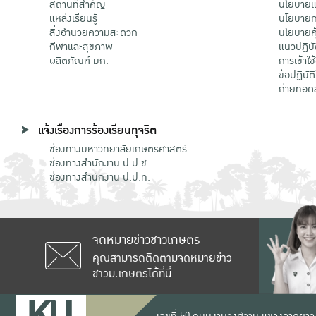
สถานที่สำคัญ
นโยบายแล
แหล่งเรียนรู้
นโยบายกา
สิ่งอำนวยความสะดวก
นโยบายคุ
กีฬาและสุขภาพ
แนวปฏิบั
ผลิตภัณฑ์ มก.
การเข้าใช
ข้อปฏิบั
ถ่ายทอด
แจ้งเรื่องการร้องเรียนทุจริต
ช่องทางมหาวิทยาลัยเกษตรศาสตร์
ช่องทางสำนักงาน ป.ป.ช.
ช่องทางสำนักงาน ป.ป.ท.
จดหมายข่าวชาวเกษตร
คุณสามารถติดตามจดหมายข่าว
ชาวม.เกษตรได้ที่นี่
เลขที่ 50 ถนนงามวงศ์วาน แขวงลาดยาว