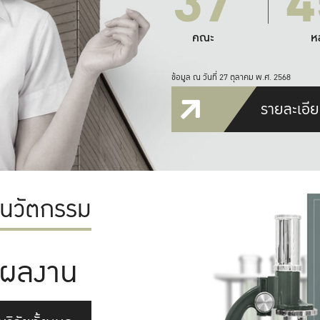
37
4
คณะ
ห
ข้อมูล ณ วันที่ 27 ตุลาคม พ.ศ. 2568
รายละเอีย
ะนวัตกรรม
ผลงาน