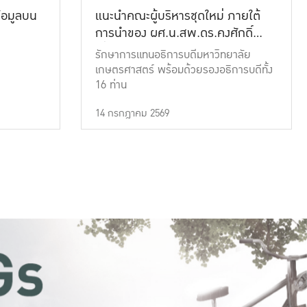
้อมูลบน
แนะนำคณะผู้บริหารชุดใหม่ ภายใต้
การนำของ ผศ.น.สพ.ดร.คงศักดิ์
เที่ยงธรรม
รักษาการแทนอธิการบดีมหาวิทยาลัย
เกษตรศาสตร์ พร้อมด้วยรองอธิการบดีทั้ง
16 ท่าน
14 กรกฎาคม 2569