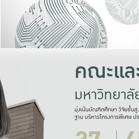
และความสุข
มองปัญหา
แก้ไขจากปั
และสร้างเครื
คณะและ
มหาวิทยาล
มุ่งเน้นบัณฑิตศึกษา วิจัยขั้น
ฐาน บริหารโครงการพิเศษ ปร