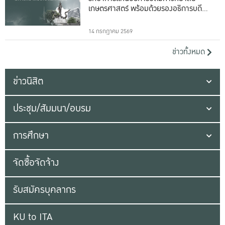
เกษตรศาสตร์ พร้อมด้วยรองอธิการบดีทั้ง
16 ท่าน
14 กรกฎาคม 2569
ข่าวทั้งหมด
ข่าวนิสิต
ประชุม/สัมมนา/อบรม
การศึกษา
จัดซื้อจัดจ้าง
รับสมัครบุคลากร
KU to ITA