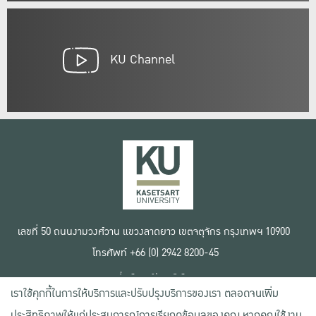
KU Channel
เลขที่ 50 ถนนงามวงศ์วาน แขวงลาดยาว เขตจตุจักร กรุงเทพฯ 10900
โทรศัพท์ +66 (0) 2942 8200-45
เงื่อนไขการใช้งานเว็บไซต์
เราใช้คุกกี้ในการให้บริการและปรับปรุงบริการของเรา ตลอดจนเพิ่ม
ข้อตกลงด้านสิทธิ์ใช้งาน
นโยบายความเป็นส่วนตัว
ประสิทธิภาพให้แก่ประสบการณ์การเรียกดูข้อมูลของคุณ หากคุณใช้งาน