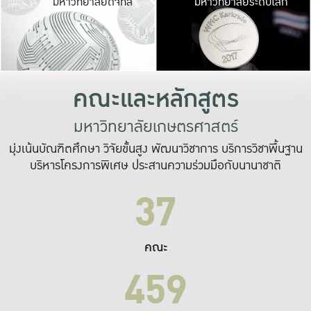
มหาวิทยาลัยดิจิทัล
มหาวิทยาลัยระดับโลก
เปลี่ยนแปลง และ
เพื่อทำงาน
ระบบสารสนเทศที่
คณะและหลักสูตร
มหาวิทยาลัยเกษตรศาสตร์
มุ่งเน้นบัณฑิตศึกษา วิจัยขั้นสูง พัฒนาวิชาการ บริการวิชาพื้นฐาน
บริหารโครงการพิเศษ ประสานความร่วมมือกับนานาชาติ
37
คณะ
459