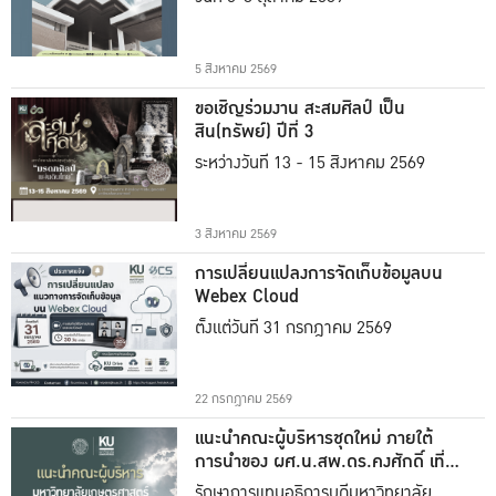
5 สิงหาคม 2569
ขอเชิญร่วมงาน สะสมศิลป์ เป็น
สิน(ทรัพย์) ปีที่ 3
ระหว่างวันที่ 13 - 15 สิงหาคม 2569
3 สิงหาคม 2569
การเปลี่ยนแปลงการจัดเก็บข้อมูลบน
Webex Cloud
ตั้งแต่วันที่ 31 กรกฎาคม 2569
22 กรกฎาคม 2569
แนะนำคณะผู้บริหารชุดใหม่ ภายใต้
การนำของ ผศ.น.สพ.ดร.คงศักดิ์ เที่ยง
ธรรม
รักษาการแทนอธิการบดีมหาวิทยาลัย