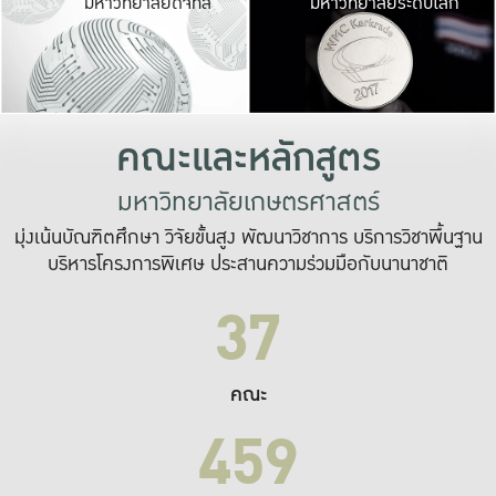
มหาวิทยาลัยดิจิทัล
มหาวิทยาลัยระดับโลก
เปลี่ยนแปลง และ
เพื่อทำงาน
ระบบสารสนเทศที่
คณะและหลักสูตร
มหาวิทยาลัยเกษตรศาสตร์
มุ่งเน้นบัณฑิตศึกษา วิจัยขั้นสูง พัฒนาวิชาการ บริการวิชาพื้นฐาน
บริหารโครงการพิเศษ ประสานความร่วมมือกับนานาชาติ
37
คณะ
459