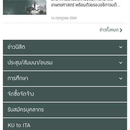
เกษตรศาสตร์ พร้อมด้วยรองอธิการบดีทั้ง
16 ท่าน
14 กรกฎาคม 2569
ข่าวทั้งหมด
ข่าวนิสิต
ประชุม/สัมมนา/อบรม
การศึกษา
จัดซื้อจัดจ้าง
รับสมัครบุคลากร
KU to ITA