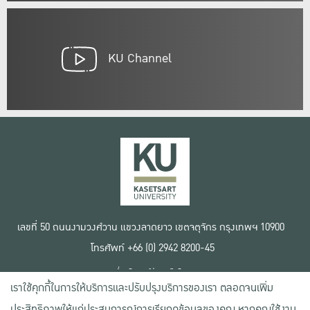
KU Channel
เลขที่ 50 ถนนงามวงศ์วาน แขวงลาดยาว เขตจตุจักร กรุงเทพฯ 10900
โทรศัพท์ +66 (0) 2942 8200-45
เงื่อนไขการใช้งานเว็บไซต์
เราใช้คุกกี้ในการให้บริการและปรับปรุงบริการของเรา ตลอดจนเพิ่ม
ข้อตกลงด้านสิทธิ์ใช้งาน
นโยบายความเป็นส่วนตัว
ประสิทธิภาพให้แก่ประสบการณ์การเรียกดูข้อมูลของคุณ หากคุณใช้งาน