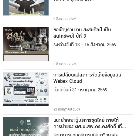
5 สิงหาคม 2569
ขอเชิญร่วมงาน สะสมศิลป์ เป็น
สิน(ทรัพย์) ปีที่ 3
ระหว่างวันที่ 13 - 15 สิงหาคม 2569
3 สิงหาคม 2569
การเปลี่ยนแปลงการจัดเก็บข้อมูลบน
Webex Cloud
ตั้งแต่วันที่ 31 กรกฎาคม 2569
22 กรกฎาคม 2569
แนะนำคณะผู้บริหารชุดใหม่ ภายใต้
การนำของ ผศ.น.สพ.ดร.คงศักดิ์ เที่ยง
ธรรม
รักษาการแทนอธิการบดีมหาวิทยาลัย