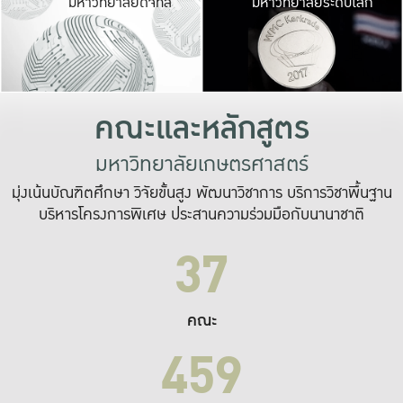
มหาวิทยาลัยดิจิทัล
มหาวิทยาลัยระดับโลก
เปลี่ยนแปลง และ
เพื่อทำงาน
ระบบสารสนเทศที่
คณะและหลักสูตร
มหาวิทยาลัยเกษตรศาสตร์
มุ่งเน้นบัณฑิตศึกษา วิจัยขั้นสูง พัฒนาวิชาการ บริการวิชาพื้นฐาน
บริหารโครงการพิเศษ ประสานความร่วมมือกับนานาชาติ
37
คณะ
459