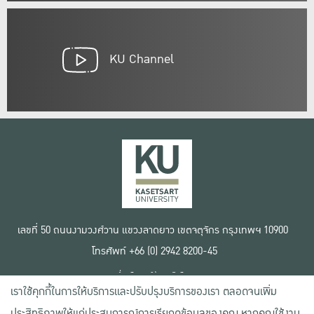
KU Channel
เลขที่ 50 ถนนงามวงศ์วาน แขวงลาดยาว เขตจตุจักร กรุงเทพฯ 10900
โทรศัพท์ +66 (0) 2942 8200-45
เงื่อนไขการใช้งานเว็บไซต์
เราใช้คุกกี้ในการให้บริการและปรับปรุงบริการของเรา ตลอดจนเพิ่ม
ข้อตกลงด้านสิทธิ์ใช้งาน
นโยบายความเป็นส่วนตัว
ประสิทธิภาพให้แก่ประสบการณ์การเรียกดูข้อมูลของคุณ หากคุณใช้งาน