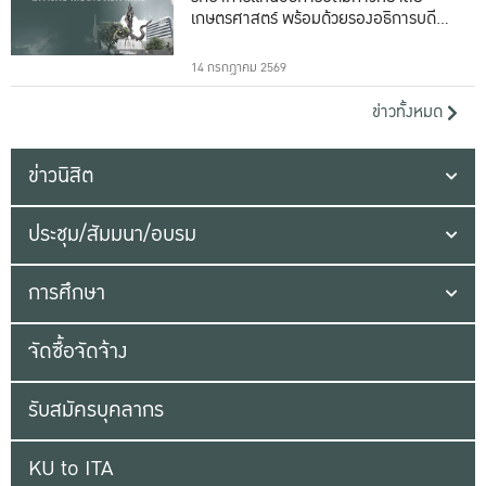
เกษตรศาสตร์ พร้อมด้วยรองอธิการบดีทั้ง
16 ท่าน
14 กรกฎาคม 2569
ข่าวทั้งหมด
ข่าวนิสิต
ประชุม/สัมมนา/อบรม
การศึกษา
จัดซื้อจัดจ้าง
รับสมัครบุคลากร
KU to ITA