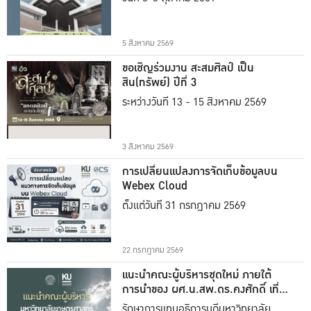
5 สิงหาคม 2569
ขอเชิญร่วมงาน สะสมศิลป์ เป็น
สิน(ทรัพย์) ปีที่ 3
ระหว่างวันที่ 13 - 15 สิงหาคม 2569
3 สิงหาคม 2569
การเปลี่ยนแปลงการจัดเก็บข้อมูลบน
Webex Cloud
ตั้งแต่วันที่ 31 กรกฎาคม 2569
22 กรกฎาคม 2569
แนะนำคณะผู้บริหารชุดใหม่ ภายใต้
การนำของ ผศ.น.สพ.ดร.คงศักดิ์ เที่ยง
ธรรม
รักษาการแทนอธิการบดีมหาวิทยาลัย