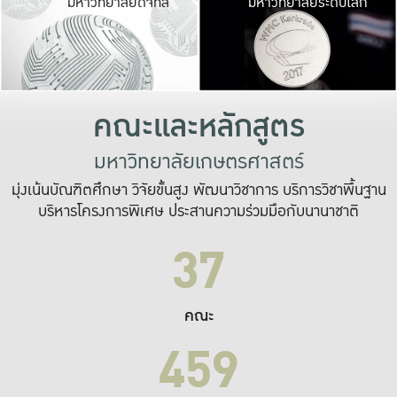
มหาวิทยาลัยดิจิทัล
มหาวิทยาลัยระดับโลก
เปลี่ยนแปลง และ
เพื่อทำงาน
ระบบสารสนเทศที่
คณะและหลักสูตร
มหาวิทยาลัยเกษตรศาสตร์
มุ่งเน้นบัณฑิตศึกษา วิจัยขั้นสูง พัฒนาวิชาการ บริการวิชาพื้นฐาน
บริหารโครงการพิเศษ ประสานความร่วมมือกับนานาชาติ
37
คณะ
459