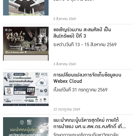
5 สิงหาคม 2569
ขอเชิญร่วมงาน สะสมศิลป์ เป็น
สิน(ทรัพย์) ปีที่ 3
ระหว่างวันที่ 13 - 15 สิงหาคม 2569
3 สิงหาคม 2569
การเปลี่ยนแปลงการจัดเก็บข้อมูลบน
Webex Cloud
ตั้งแต่วันที่ 31 กรกฎาคม 2569
22 กรกฎาคม 2569
แนะนำคณะผู้บริหารชุดใหม่ ภายใต้
การนำของ ผศ.น.สพ.ดร.คงศักดิ์ เที่ยง
ธรรม
รักษาการแทนอธิการบดีมหาวิทยาลัย