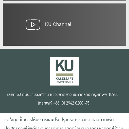
KU Channel
เลขที่ 50 ถนนงามวงศ์วาน แขวงลาดยาว เขตจตุจักร กรุงเทพฯ 10900
โทรศัพท์ +66 (0) 2942 8200-45
เงื่อนไขการใช้งานเว็บไซต์
เราใช้คุกกี้ในการให้บริการและปรับปรุงบริการของเรา ตลอดจนเพิ่ม
ข้อตกลงด้านสิทธิ์ใช้งาน
นโยบายความเป็นส่วนตัว
ประสิทธิภาพให้แก่ประสบการณ์การเรียกดูข้อมูลของคุณ หากคุณใช้งาน