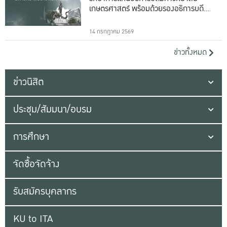
เกษตรศาสตร์ พร้อมด้วยรองอธิการบดีทั้ง
16 ท่าน
14 กรกฎาคม 2569
ข่าวทั้งหมด
ข่าวนิสิต
ประชุม/สัมมนา/อบรม
การศึกษา
จัดซื้อจัดจ้าง
รับสมัครบุคลากร
KU to ITA