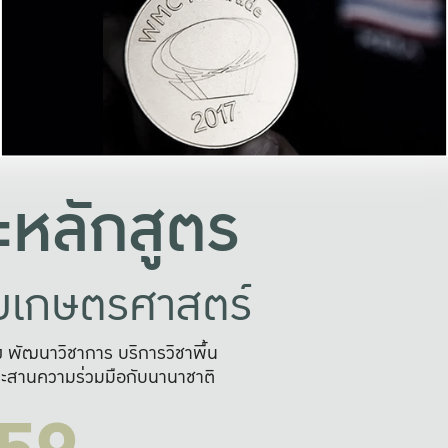
อย่างยั่งยืน
และผลักดันในการใช้ระบบส
ในภาพกว้าง
เพื่อการทำงานแบบ
ญหาจุดเล็กๆ
อข่ายขยายผล
สะดวก รวดเร
และนำไป
บริการด้าน AI อย
หลักสูตร
ัยเกษตรศาสตร์
สูง พัฒนาวิชาการ บริการวิชาพื้น
ะสานความร่วมมือกับนานาชาติ