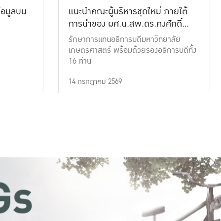
้อมูลบน
แนะนำคณะผู้บริหารชุดใหม่ ภายใต้
การนำของ ผศ.น.สพ.ดร.คงศักดิ์
เที่ยงธรรม
รักษาการแทนอธิการบดีมหาวิทยาลัย
เกษตรศาสตร์ พร้อมด้วยรองอธิการบดีทั้ง
16 ท่าน
14 กรกฎาคม 2569