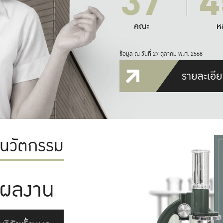
37
4
คณะ
ห
ข้อมูล ณ วันที่ 27 ตุลาคม พ.ศ. 2568
รายละเอีย
ะนวัตกรรม
ผลงาน