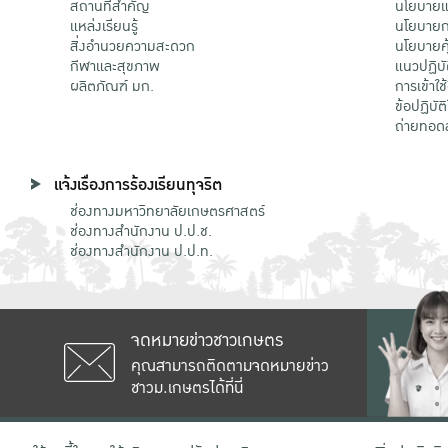
สถานที่สำคัญ
นโยบายแล
แหล่งเรียนรู้
นโยบายกา
สิ่งอำนวยความสะดวก
นโยบายคุ
กีฬาและสุขภาพ
แนวปฏิบั
ผลิตภัณฑ์ มก.
การเข้าใช
ข้อปฏิบั
ถ่ายทอด
แจ้งเรื่องการร้องเรียนทุจริต
ช่องทางมหาวิทยาลัยเกษตรศาสตร์
ช่องทางสำนักงาน ป.ป.ช.
ช่องทางสำนักงาน ป.ป.ท.
จดหมายข่าวชาวเกษตร
คุณสามารถติดตามจดหมายข่าว
ชาวม.เกษตรได้ที่นี่
เลขที่ 50 ถนนงามวงศ์วาน แขวงลาดยาว