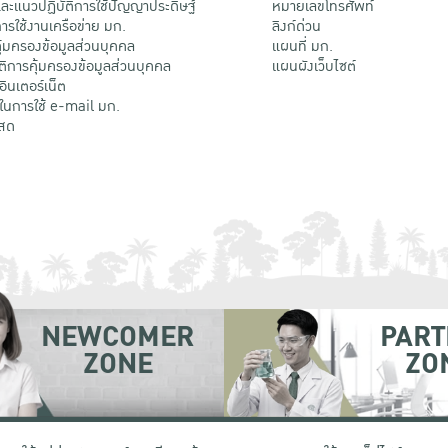
ะแนวปฏิบัติการใช้ปัญญาประดิษฐ์
หมายเลขโทรศัพท์
รใช้งานเครือข่าย มก.
ลิงก์ด่วน
้มครองข้อมูลส่วนบุคคล
แผนที่ มก.
ติการคุ้มครองข้อมูลส่วนบุคคล
แผนผังเว็บไซต์
้อินเตอร์เน็ต
ติในการใช้ e-mail มก.
สด
NEWCOMER
PART
ZONE
ZO
 เขตจตุจักร กรุงเทพฯ 10900
โทรศัพท์ +66 (0) 2942 8200-45