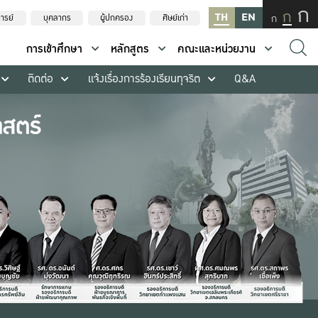
ก
ก
TH
EN
ก
ารย์
บุคลากร
ผู้ปกครอง
ศิษย์เก่า
การเข้าศึกษา
หลักสูตร
คณะและหน่วยงาน
ติดต่อ
แจ้งเรื่องการร้องเรียนทุจริต
Q&A