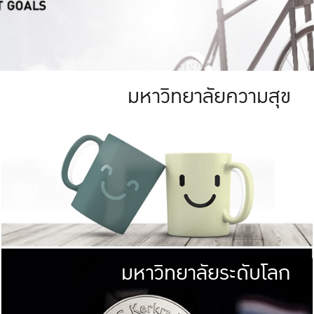
มหาวิทยาลัยความสุข
ย
สีเขียว
มหาวิทยาลัย
ก
สดใส หนาแน่น
ไม่ได้มีเป้าหมา
AN FOREST)
มหาวิทยาลัยชั้นนำทางด้านการว
ICULTURE)
แต่ KU มุ่งเน
าณ 1,400 ไร่
เพื่อสร้างคว
<< คลิก >>
ให้กับประชาชนใ
มหาวิทยาลัยระดับโลก
่อสังคม
มหาวิทยาลั
ามกินดีอยู่ดี
พร้อมที่จ