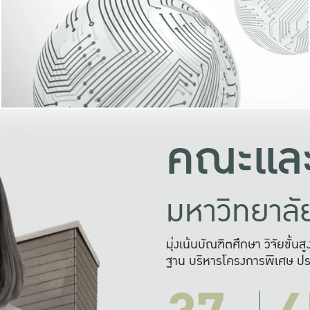
และความสุข
มองปัญหา
แก้ไขจากปั
และสร้างเครื
คณะและ
มหาวิทยาล
มุ่งเน้นบัณฑิตศึกษา วิจัยขั้น
ฐาน บริหารโครงการพิเศษ ปร