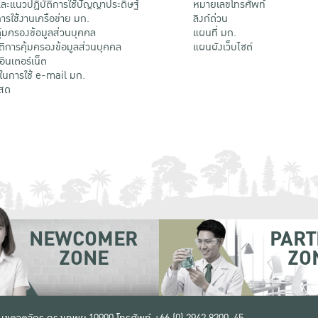
ะแนวปฏิบัติการใช้ปัญญาประดิษฐ์
หมายเลขโทรศัพท์
รใช้งานเครือข่าย มก.
ลิงก์ด่วน
้มครองข้อมูลส่วนบุคคล
แผนที่ มก.
ติการคุ้มครองข้อมูลส่วนบุคคล
แผนผังเว็บไซต์
้อินเตอร์เน็ต
ติในการใช้ e-mail มก.
สด
NEWCOMER
PART
ZONE
ZO
 เขตจตุจักร กรุงเทพฯ 10900
โทรศัพท์ +66 (0) 2942 8200-45