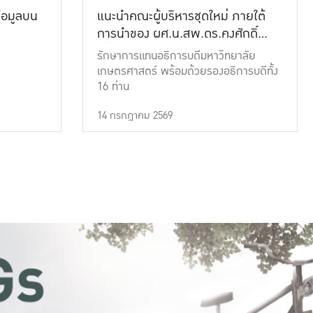
้อมูลบน
แนะนำคณะผู้บริหารชุดใหม่ ภายใต้
การนำของ ผศ.น.สพ.ดร.คงศักดิ์
เที่ยงธรรม
รักษาการแทนอธิการบดีมหาวิทยาลัย
เกษตรศาสตร์ พร้อมด้วยรองอธิการบดีทั้ง
16 ท่าน
14 กรกฎาคม 2569