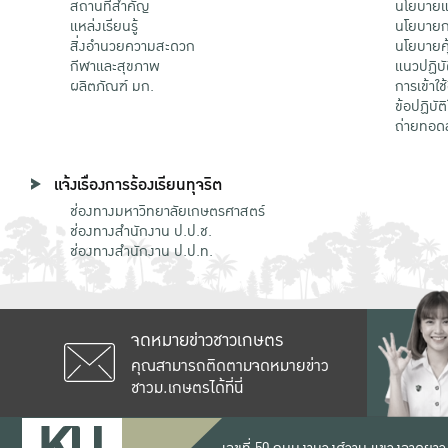
สถานที่สำคัญ
นโยบายแล
แหล่งเรียนรู้
นโยบายกา
สิ่งอำนวยความสะดวก
นโยบายคุ
กีฬาและสุขภาพ
แนวปฏิบั
ผลิตภัณฑ์ มก.
การเข้าใช
ข้อปฏิบั
ถ่ายทอด
แจ้งเรื่องการร้องเรียนทุจริต
ช่องทางมหาวิทยาลัยเกษตรศาสตร์
ช่องทางสำนักงาน ป.ป.ช.
ช่องทางสำนักงาน ป.ป.ท.
จดหมายข่าวชาวเกษตร
คุณสามารถติดตามจดหมายข่าว
ชาวม.เกษตรได้ที่นี่
เลขที่ 50 ถนนงามวงศ์วาน แขวงลาดยาว