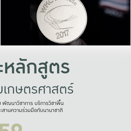
อย่างยั่งยืน
และผลักดันในการใช้ระบบส
ในภาพกว้าง
เพื่อการทำงานแบบ
ญหาจุดเล็กๆ
อข่ายขยายผล
สะดวก รวดเร
และนำไป
บริการด้าน AI อย
หลักสูตร
ัยเกษตรศาสตร์
สูง พัฒนาวิชาการ บริการวิชาพื้น
ะสานความร่วมมือกับนานาชาติ