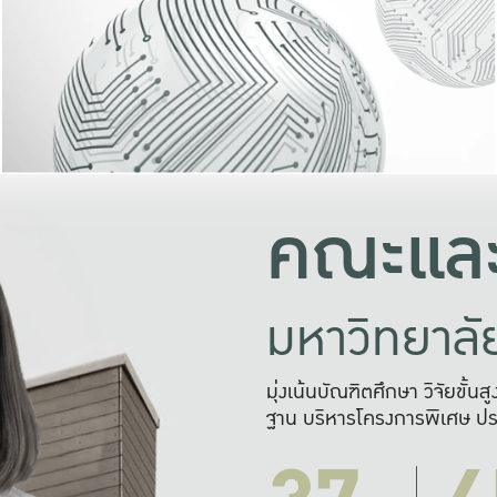
และความสุข
มองปัญหา
แก้ไขจากปั
และสร้างเครื
คณะและ
มหาวิทยาล
มุ่งเน้นบัณฑิตศึกษา วิจัยขั้น
ฐาน บริหารโครงการพิเศษ ปร