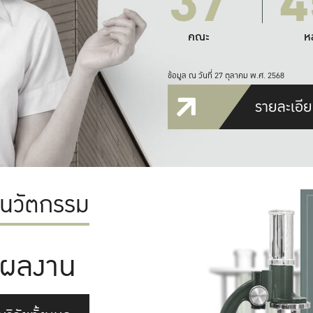
37
4
คณะ
ห
ข้อมูล ณ วันที่ 27 ตุลาคม พ.ศ. 2568
รายละเอีย
ะนวัตกรรม
ผลงาน