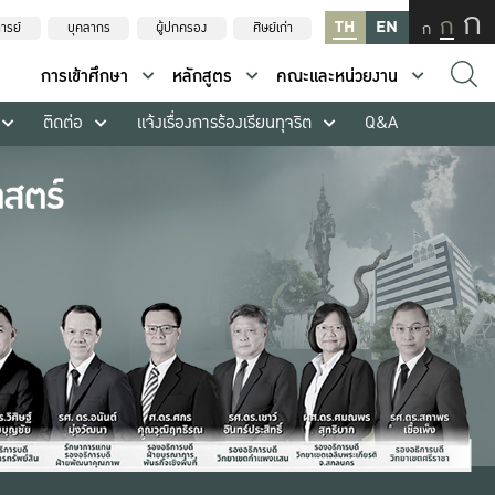
ก
ก
TH
EN
ก
ารย์
บุคลากร
ผู้ปกครอง
ศิษย์เก่า
การเข้าศึกษา
หลักสูตร
คณะและหน่วยงาน
ติดต่อ
แจ้งเรื่องการร้องเรียนทุจริต
Q&A