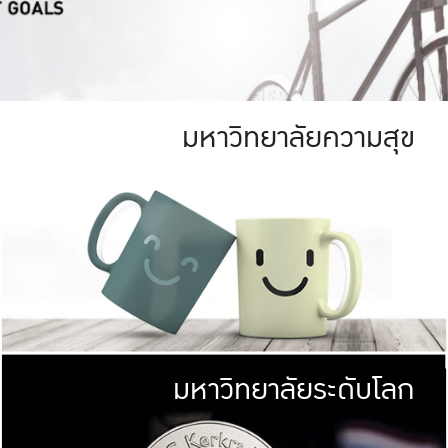
มหาวิทยาลัยความสุข
ย
สีเขียว
มหาวิทยาลัย
ก
สดใส หนาแน่น
ไม่ได้มีเป้าหมา
AN FOREST)
มหาวิทยาลัยชั้นนำทางด้านการว
ICULTURE)
แต่ KU มุ่งเน
าณ 1,400 ไร่
เพื่อสร้างคว
<< คลิก >>
ให้กับประชาชนใ
มหาวิทยาลัยระดับโลก
่อสังคม
มหาวิทยาลั
ามกินดีอยู่ดี
พร้อมที่จ