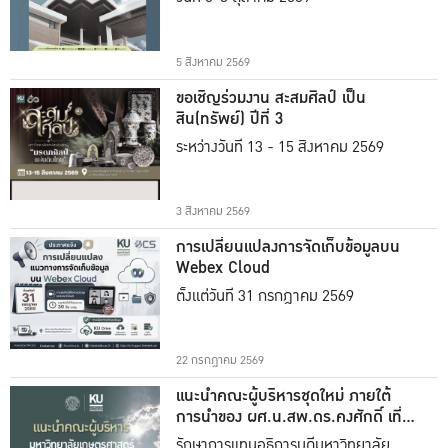
5 สิงหาคม 2569
ขอเชิญร่วมงาน สะสมศิลป์ เป็น
สิน(ทรัพย์) ปีที่ 3
ระหว่างวันที่ 13 - 15 สิงหาคม 2569
3 สิงหาคม 2569
การเปลี่ยนแปลงการจัดเก็บข้อมูลบน
Webex Cloud
ตั้งแต่วันที่ 31 กรกฎาคม 2569
22 กรกฎาคม 2569
แนะนำคณะผู้บริหารชุดใหม่ ภายใต้
การนำของ ผศ.น.สพ.ดร.คงศักดิ์ เที่ยง
ธรรม
รักษาการแทนอธิการบดีมหาวิทยาลัย