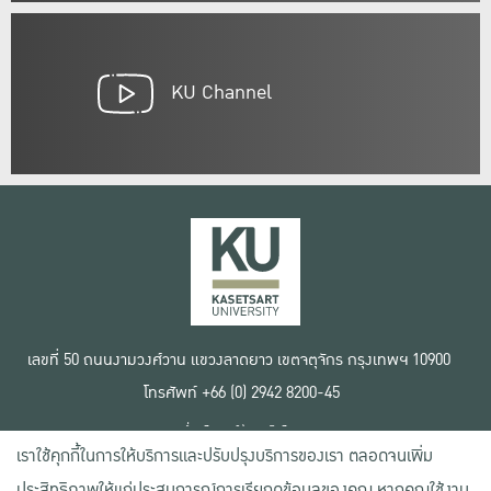
KU Channel
เลขที่ 50 ถนนงามวงศ์วาน แขวงลาดยาว เขตจตุจักร กรุงเทพฯ 10900
โทรศัพท์ +66 (0) 2942 8200-45
เงื่อนไขการใช้งานเว็บไซต์
เราใช้คุกกี้ในการให้บริการและปรับปรุงบริการของเรา ตลอดจนเพิ่ม
ข้อตกลงด้านสิทธิ์ใช้งาน
นโยบายความเป็นส่วนตัว
ประสิทธิภาพให้แก่ประสบการณ์การเรียกดูข้อมูลของคุณ หากคุณใช้งาน