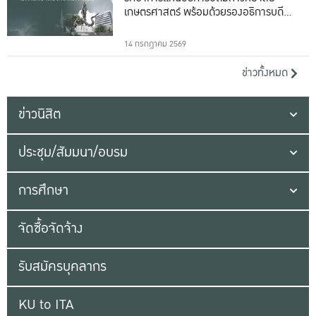
เกษตรศาสตร์ พร้อมด้วยรองอธิการบดีทั้ง
16 ท่าน
14 กรกฎาคม 2569
ข่าวทั้งหมด
ข่าวนิสิต
ประชุม/สัมมนา/อบรม
การศึกษา
จัดซื้อจัดจ้าง
รับสมัครบุคลากร
KU to ITA