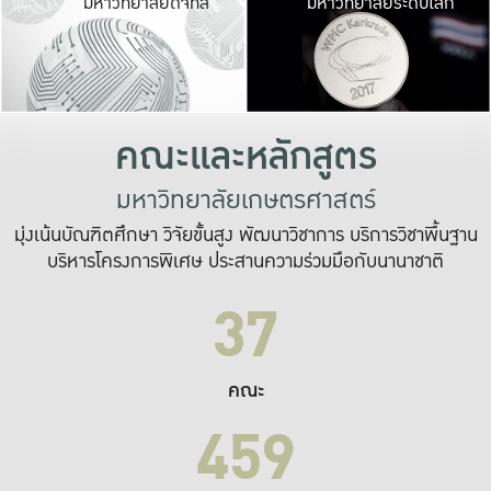
มหาวิทยาลัยดิจิทัล
มหาวิทยาลัยระดับโลก
เปลี่ยนแปลง และ
เพื่อทำงาน
ระบบสารสนเทศที่
คณะและหลักสูตร
มหาวิทยาลัยเกษตรศาสตร์
มุ่งเน้นบัณฑิตศึกษา วิจัยขั้นสูง พัฒนาวิชาการ บริการวิชาพื้นฐาน
บริหารโครงการพิเศษ ประสานความร่วมมือกับนานาชาติ
37
คณะ
459