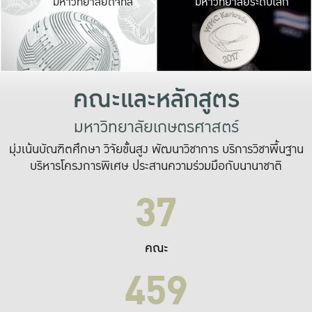
มหาวิทยาลัยดิจิทัล
มหาวิทยาลัยระดับโลก
เปลี่ยนแปลง และ
เพื่อทำงาน
ระบบสารสนเทศที่
คณะและหลักสูตร
มหาวิทยาลัยเกษตรศาสตร์
มุ่งเน้นบัณฑิตศึกษา วิจัยขั้นสูง พัฒนาวิชาการ บริการวิชาพื้นฐาน
บริหารโครงการพิเศษ ประสานความร่วมมือกับนานาชาติ
37
คณะ
459