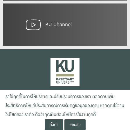
KU Channel
เลขที่ 50 ถนนงามวงศ์วาน แขวงลาดยาว เขตจตุจักร กรุงเทพฯ 10900
เราใช้คุกกี้ในการให้บริการและปรับปรุงบริการของเรา ตลอดจนเพิ่ม
โทรศัพท์ +66 (0) 2942 8200-45
ประสิทธิภาพให้แก่ประสบการณ์การเรียกดูข้อมูลของคุณ หากคุณใช้งาน
เว็ปไซต์ของเราต่อ ถือว่าคุณยินยอมให้มีการใช้งานคุกกี้
เงื่อนไขการใช้งานเว็บไซต์
ข้อตกลงด้านสิทธิ์ใช้งาน
ตั้งค่า
ยอมรับ
นโยบายความเป็นส่วนตัว