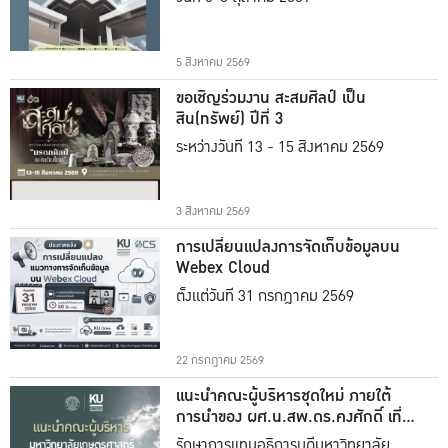
5 สิงหาคม 2569
ขอเชิญร่วมงาน สะสมศิลป์ เป็น
สิน(ทรัพย์) ปีที่ 3
ระหว่างวันที่ 13 - 15 สิงหาคม 2569
3 สิงหาคม 2569
การเปลี่ยนแปลงการจัดเก็บข้อมูลบน
Webex Cloud
ตั้งแต่วันที่ 31 กรกฎาคม 2569
22 กรกฎาคม 2569
แนะนำคณะผู้บริหารชุดใหม่ ภายใต้
การนำของ ผศ.น.สพ.ดร.คงศักดิ์ เที่ยง
ธรรม
รักษาการแทนอธิการบดีมหาวิทยาลัย