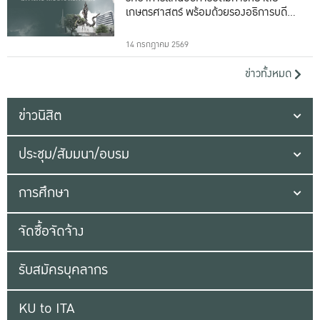
เกษตรศาสตร์ พร้อมด้วยรองอธิการบดีทั้ง
16 ท่าน
14 กรกฎาคม 2569
ข่าวทั้งหมด
ข่าวนิสิต
ประชุม/สัมมนา/อบรม
การศึกษา
จัดซื้อจัดจ้าง
รับสมัครบุคลากร
KU to ITA