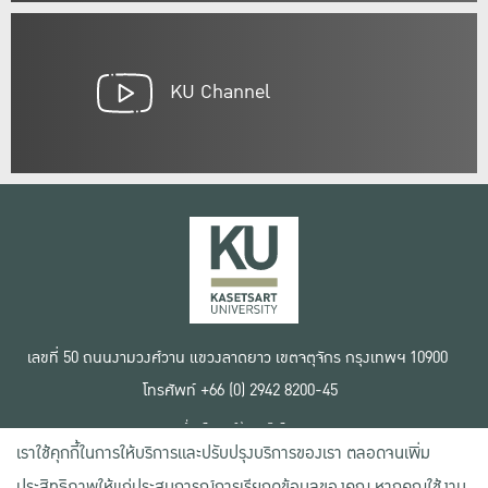
KU Channel
เลขที่ 50 ถนนงามวงศ์วาน แขวงลาดยาว เขตจตุจักร กรุงเทพฯ 10900
โทรศัพท์ +66 (0) 2942 8200-45
เงื่อนไขการใช้งานเว็บไซต์
เราใช้คุกกี้ในการให้บริการและปรับปรุงบริการของเรา ตลอดจนเพิ่ม
ข้อตกลงด้านสิทธิ์ใช้งาน
นโยบายความเป็นส่วนตัว
ประสิทธิภาพให้แก่ประสบการณ์การเรียกดูข้อมูลของคุณ หากคุณใช้งาน