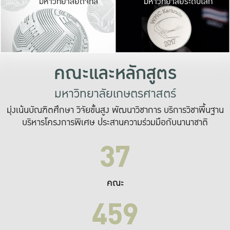
มหาวิทยาลัยดิจิทัล
มหาวิทยาลัยระดับโลก
เปลี่ยนแปลง และ
เพื่อทำงาน
ระบบสารสนเทศที่
คณะและหลักสูตร
มหาวิทยาลัยเกษตรศาสตร์
มุ่งเน้นบัณฑิตศึกษา วิจัยขั้นสูง พัฒนาวิชาการ บริการวิชาพื้นฐาน
บริหารโครงการพิเศษ ประสานความร่วมมือกับนานาชาติ
37
คณะ
459