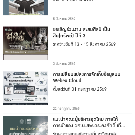
5 สิงหาคม 2569
ขอเชิญร่วมงาน สะสมศิลป์ เป็น
สิน(ทรัพย์) ปีที่ 3
ระหว่างวันที่ 13 - 15 สิงหาคม 2569
3 สิงหาคม 2569
การเปลี่ยนแปลงการจัดเก็บข้อมูลบน
Webex Cloud
ตั้งแต่วันที่ 31 กรกฎาคม 2569
22 กรกฎาคม 2569
แนะนำคณะผู้บริหารชุดใหม่ ภายใต้
การนำของ ผศ.น.สพ.ดร.คงศักดิ์ เที่ยง
ธรรม
รักษาการแทนอธิการบดีมหาวิทยาลัย