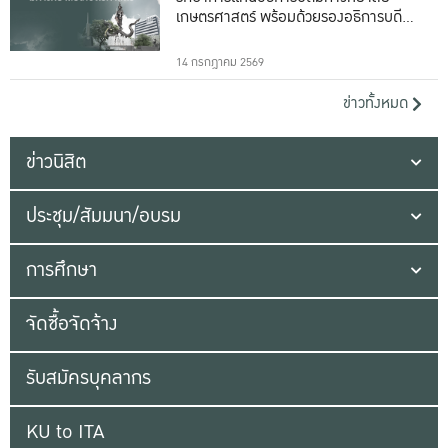
เกษตรศาสตร์ พร้อมด้วยรองอธิการบดีทั้ง
16 ท่าน
14 กรกฎาคม 2569
ข่าวทั้งหมด
ข่าวนิสิต
ประชุม/สัมมนา/อบรม
การศึกษา
จัดซื้อจัดจ้าง
รับสมัครบุคลากร
KU to ITA