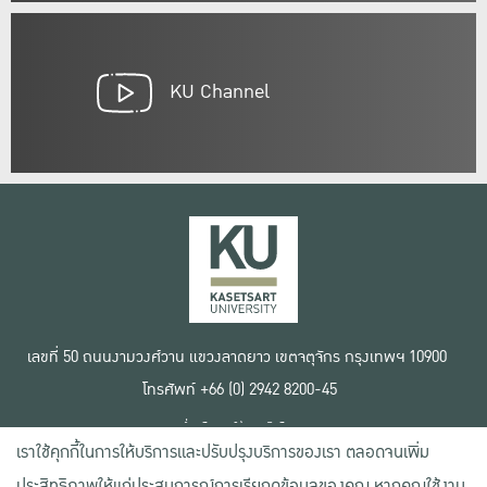
KU Channel
เลขที่ 50 ถนนงามวงศ์วาน แขวงลาดยาว เขตจตุจักร กรุงเทพฯ 10900
โทรศัพท์ +66 (0) 2942 8200-45
เงื่อนไขการใช้งานเว็บไซต์
เราใช้คุกกี้ในการให้บริการและปรับปรุงบริการของเรา ตลอดจนเพิ่ม
ข้อตกลงด้านสิทธิ์ใช้งาน
นโยบายความเป็นส่วนตัว
ประสิทธิภาพให้แก่ประสบการณ์การเรียกดูข้อมูลของคุณ หากคุณใช้งาน