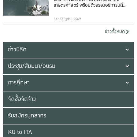
เกษตรศาสตร์ พร้อมด้วยรองอธิการบดีทั้ง
16 ท่าน
14 กรกฎาคม 2569
ข่าวทั้งหมด
ข่าวนิสิต
ประชุม/สัมมนา/อบรม
การศึกษา
จัดซื้อจัดจ้าง
รับสมัครบุคลากร
KU to ITA