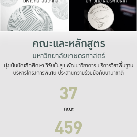
มหาวิทยาลัยดิจิทัล
มหาวิทยาลัยระดับโลก
เปลี่ยนแปลง และ
เพื่อทำงาน
ระบบสารสนเทศที่
คณะและหลักสูตร
มหาวิทยาลัยเกษตรศาสตร์
มุ่งเน้นบัณฑิตศึกษา วิจัยขั้นสูง พัฒนาวิชาการ บริการวิชาพื้นฐาน
บริหารโครงการพิเศษ ประสานความร่วมมือกับนานาชาติ
37
คณะ
459