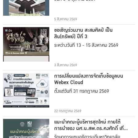
5 สิงหาคม 2569
ขอเชิญร่วมงาน สะสมศิลป์ เป็น
สิน(ทรัพย์) ปีที่ 3
ระหว่างวันที่ 13 - 15 สิงหาคม 2569
3 สิงหาคม 2569
การเปลี่ยนแปลงการจัดเก็บข้อมูลบน
Webex Cloud
ตั้งแต่วันที่ 31 กรกฎาคม 2569
22 กรกฎาคม 2569
แนะนำคณะผู้บริหารชุดใหม่ ภายใต้
การนำของ ผศ.น.สพ.ดร.คงศักดิ์ เที่ยง
ธรรม
รักษาการแทนอธิการบดีมหาวิทยาลัย