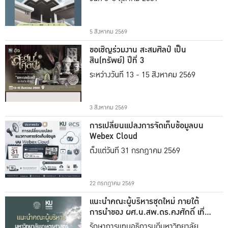
5 สิงหาคม 2569
ขอเชิญร่วมงาน สะสมศิลป์ เป็น
สิน(ทรัพย์) ปีที่ 3
ระหว่างวันที่ 13 - 15 สิงหาคม 2569
3 สิงหาคม 2569
การเปลี่ยนแปลงการจัดเก็บข้อมูลบน
Webex Cloud
ตั้งแต่วันที่ 31 กรกฎาคม 2569
22 กรกฎาคม 2569
แนะนำคณะผู้บริหารชุดใหม่ ภายใต้
การนำของ ผศ.น.สพ.ดร.คงศักดิ์ เที่ยง
ธรรม
รักษาการแทนอธิการบดีมหาวิทยาลัย