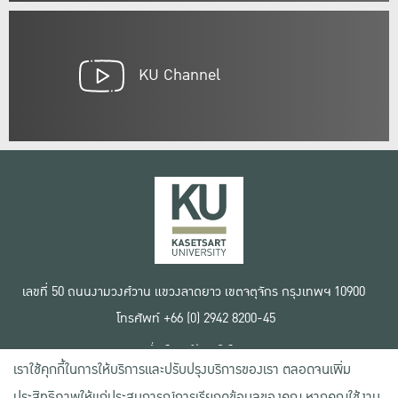
KU Channel
เลขที่ 50 ถนนงามวงศ์วาน แขวงลาดยาว เขตจตุจักร กรุงเทพฯ 10900
โทรศัพท์ +66 (0) 2942 8200-45
เงื่อนไขการใช้งานเว็บไซต์
เราใช้คุกกี้ในการให้บริการและปรับปรุงบริการของเรา ตลอดจนเพิ่ม
ข้อตกลงด้านสิทธิ์ใช้งาน
นโยบายความเป็นส่วนตัว
ประสิทธิภาพให้แก่ประสบการณ์การเรียกดูข้อมูลของคุณ หากคุณใช้งาน