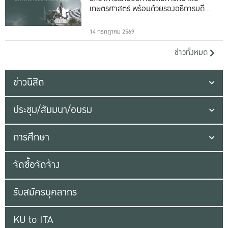
เกษตรศาสตร์ พร้อมด้วยรองอธิการบดีทั้ง
16 ท่าน
14 กรกฎาคม 2569
ข่าวทั้งหมด
ข่าวนิสิต
ประชุม/สัมมนา/อบรม
การศึกษา
จัดซื้อจัดจ้าง
รับสมัครบุคลากร
KU to ITA