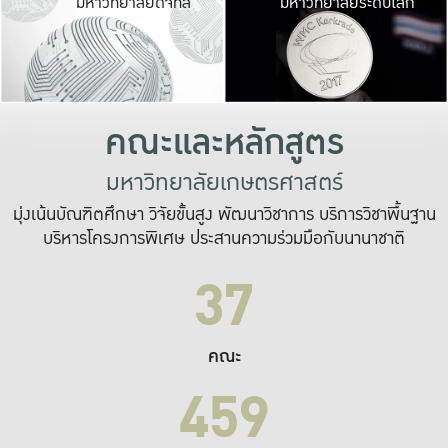
มหาวิทยาลัยดิจิทัล
มหาวิทยาลัยระดับโลก
เปลี่ยนแปลง และ
เพื่อทำงาน
ระบบสารสนเทศที่
คณะและหลักสูตร
มหาวิทยาลัยเกษตรศาสตร์
มุ่งเน้นบัณฑิตศึกษา วิจัยขั้นสูง พัฒนาวิชาการ บริการวิชาพื้นฐาน
บริหารโครงการพิเศษ ประสานความร่วมมือกับนานาชาติ
37
คณะ
459