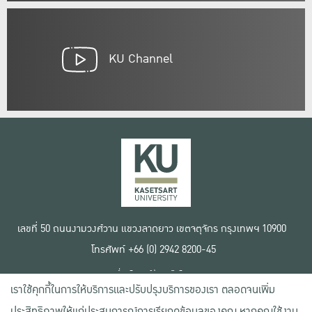
KU Channel
เลขที่ 50 ถนนงามวงศ์วาน แขวงลาดยาว เขตจตุจักร กรุงเทพฯ 10900
โทรศัพท์ +66 (0) 2942 8200-45
เงื่อนไขการใช้งานเว็บไซต์
เราใช้คุกกี้ในการให้บริการและปรับปรุงบริการของเรา ตลอดจนเพิ่ม
ข้อตกลงด้านสิทธิ์ใช้งาน
นโยบายความเป็นส่วนตัว
ประสิทธิภาพให้แก่ประสบการณ์การเรียกดูข้อมูลของคุณ หากคุณใช้งาน