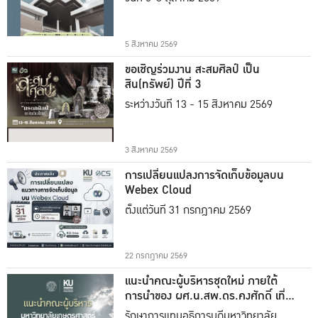
5 สิงหาคม 2569
ขอเชิญร่วมงาน สะสมศิลป์ เป็น
สิน(ทรัพย์) ปีที่ 3
ระหว่างวันที่ 13 - 15 สิงหาคม 2569
3 สิงหาคม 2569
การเปลี่ยนแปลงการจัดเก็บข้อมูลบน
Webex Cloud
ตั้งแต่วันที่ 31 กรกฎาคม 2569
22 กรกฎาคม 2569
แนะนำคณะผู้บริหารชุดใหม่ ภายใต้
การนำของ ผศ.น.สพ.ดร.คงศักดิ์ เที่ยง
ธรรม
รักษาการแทนอธิการบดีมหาวิทยาลัย