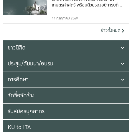
เกษตรศาสตร์ พร้อมด้วยรองอธิการบดีทั้ง
16 ท่าน
14 กรกฎาคม 2569
ข่าวทั้งหมด
ข่าวนิสิต
ประชุม/สัมมนา/อบรม
การศึกษา
จัดซื้อจัดจ้าง
รับสมัครบุคลากร
KU to ITA