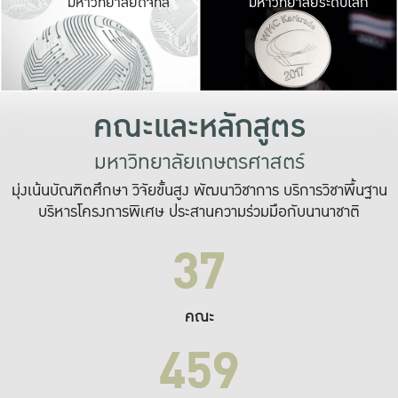
มหาวิทยาลัยดิจิทัล
มหาวิทยาลัยระดับโลก
เปลี่ยนแปลง และ
เพื่อทำงาน
ระบบสารสนเทศที่
คณะและหลักสูตร
มหาวิทยาลัยเกษตรศาสตร์
มุ่งเน้นบัณฑิตศึกษา วิจัยขั้นสูง พัฒนาวิชาการ บริการวิชาพื้นฐาน
บริหารโครงการพิเศษ ประสานความร่วมมือกับนานาชาติ
37
คณะ
459