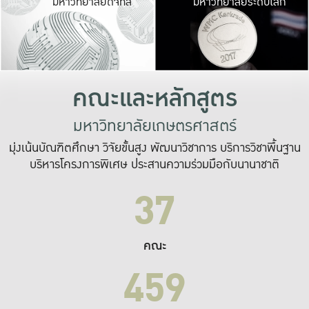
มหาวิทยาลัยดิจิทัล
มหาวิทยาลัยระดับโลก
เปลี่ยนแปลง และ
เพื่อทำงาน
ระบบสารสนเทศที่
คณะและหลักสูตร
มหาวิทยาลัยเกษตรศาสตร์
มุ่งเน้นบัณฑิตศึกษา วิจัยขั้นสูง พัฒนาวิชาการ บริการวิชาพื้นฐาน
บริหารโครงการพิเศษ ประสานความร่วมมือกับนานาชาติ
37
คณะ
459