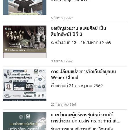
5 สิงหาคม 2569
ขอเชิญร่วมงาน สะสมศิลป์ เป็น
สิน(ทรัพย์) ปีที่ 3
ระหว่างวันที่ 13 - 15 สิงหาคม 2569
3 สิงหาคม 2569
การเปลี่ยนแปลงการจัดเก็บข้อมูลบน
Webex Cloud
ตั้งแต่วันที่ 31 กรกฎาคม 2569
22 กรกฎาคม 2569
แนะนำคณะผู้บริหารชุดใหม่ ภายใต้
การนำของ ผศ.น.สพ.ดร.คงศักดิ์ เที่ยง
ธรรม
รักษาการแทนอธิการบดีมหาวิทยาลัย