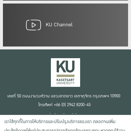
KU Channel
เลขที่ 50 ถนนงามวงศ์วาน แขวงลาดยาว เขตจตุจักร กรุงเทพฯ 10900
โทรศัพท์ +66 (0) 2942 8200-45
เงื่อนไขการใช้งานเว็บไซต์
เราใช้คุกกี้ในการให้บริการและปรับปรุงบริการของเรา ตลอดจนเพิ่ม
ข้อตกลงด้านสิทธิ์ใช้งาน
นโยบายความเป็นส่วนตัว
ประสิทธิภาพให้แก่ประสบการณ์การเรียกดูข้อมูลของคุณ หากคุณใช้งาน