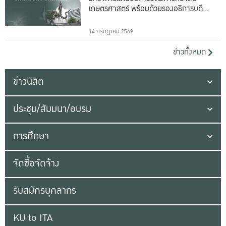
เกษตรศาสตร์ พร้อมด้วยรองอธิการบดีทั้ง
16 ท่าน
14 กรกฎาคม 2569
ข่าวทั้งหมด
ข่าวนิสิต
ประชุม/สัมมนา/อบรม
การศึกษา
จัดซื้อจัดจ้าง
รับสมัครบุคลากร
KU to ITA