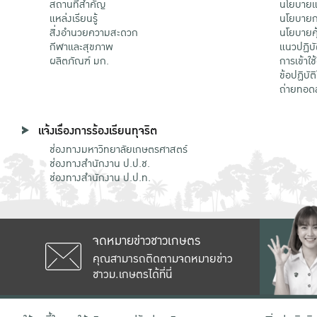
สถานที่สำคัญ
นโยบายแล
แหล่งเรียนรู้
นโยบายกา
สิ่งอำนวยความสะดวก
นโยบายคุ
กีฬาและสุขภาพ
แนวปฏิบั
ผลิตภัณฑ์ มก.
การเข้าใช
ข้อปฏิบั
ถ่ายทอด
แจ้งเรื่องการร้องเรียนทุจริต
ช่องทางมหาวิทยาลัยเกษตรศาสตร์
ช่องทางสำนักงาน ป.ป.ช.
ช่องทางสำนักงาน ป.ป.ท.
จดหมายข่าวชาวเกษตร
คุณสามารถติดตามจดหมายข่าว
ชาวม.เกษตรได้ที่นี่
เลขที่ 50 ถนนงามวงศ์วาน แขวงลาดยาว