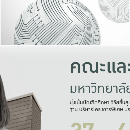
และความสุข
มองปัญหา
แก้ไขจากปั
และสร้างเครื
คณะและ
มหาวิทยาล
มุ่งเน้นบัณฑิตศึกษา วิจัยขั้น
ฐาน บริหารโครงการพิเศษ ปร