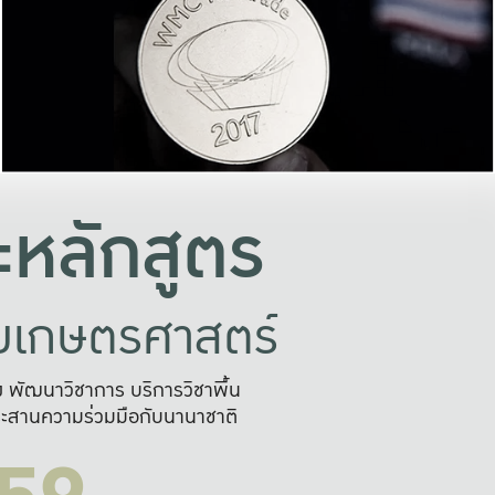
อย่างยั่งยืน
และผลักดันในการใช้ระบบส
ในภาพกว้าง
เพื่อการทำงานแบบ
ญหาจุดเล็กๆ
อข่ายขยายผล
สะดวก รวดเร
และนำไป
บริการด้าน AI อย
หลักสูตร
ัยเกษตรศาสตร์
สูง พัฒนาวิชาการ บริการวิชาพื้น
ะสานความร่วมมือกับนานาชาติ