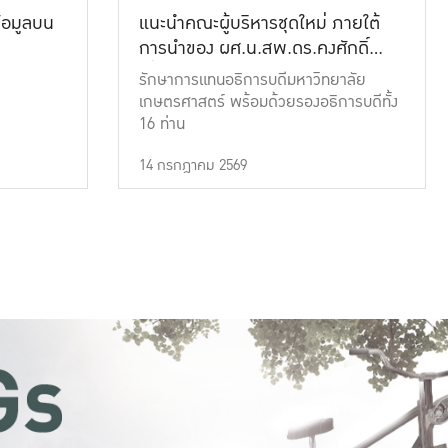
้อมูลบน
แนะนำคณะผู้บริหารชุดใหม่ ภายใต้
การนำของ ผศ.น.สพ.ดร.คงศักดิ์
เที่ยงธรรม
รักษาการแทนอธิการบดีมหาวิทยาลัย
เกษตรศาสตร์ พร้อมด้วยรองอธิการบดีทั้ง
16 ท่าน
14 กรกฎาคม 2569