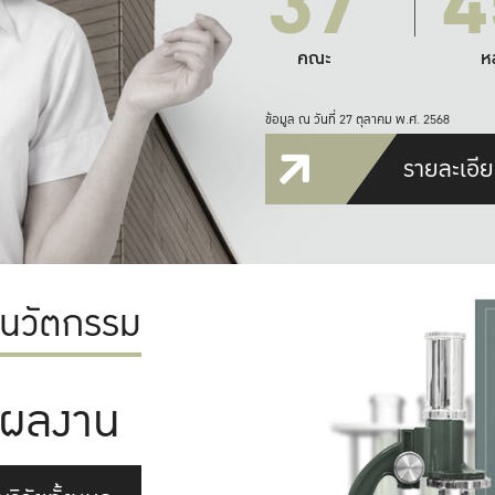
37
4
คณะ
ห
ข้อมูล ณ วันที่ 27 ตุลาคม พ.ศ. 2568
รายละเอีย
ะนวัตกรรม
ผลงาน