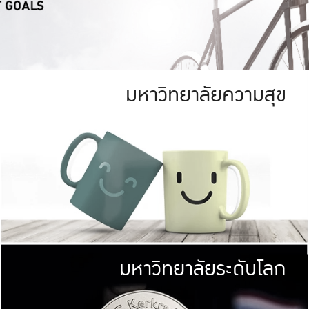
มหาวิทยาลัยความสุข
ย
สีเขียว
มหาวิทยาลัย
ก
สดใส หนาแน่น
ไม่ได้มีเป้าหมา
AN FOREST)
มหาวิทยาลัยชั้นนำทางด้านการว
ICULTURE)
แต่ KU มุ่งเน
าณ 1,400 ไร่
เพื่อสร้างคว
<< คลิก >>
ให้กับประชาชนใ
มหาวิทยาลัยระดับโลก
่อสังคม
มหาวิทยาลั
ามกินดีอยู่ดี
พร้อมที่จ