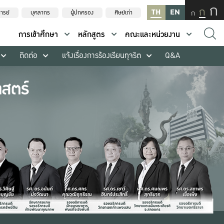
ก
ก
TH
EN
ก
ารย์
บุคลากร
ผู้ปกครอง
ศิษย์เก่า
การเข้าศึกษา
หลักสูตร
คณะและหน่วยงาน
ติดต่อ
แจ้งเรื่องการร้องเรียนทุจริต
Q&A