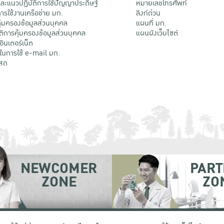
ะแนวปฏิบัติการใช้ปัญญาประดิษฐ์
หมายเลขโทรศัพท์
รใช้งานเครือข่าย มก.
ลิงก์ด่วน
้มครองข้อมูลส่วนบุคคล
แผนที่ มก.
ติการคุ้มครองข้อมูลส่วนบุคคล
แผนผังเว็บไซต์
้อินเตอร์เน็ต
ติในการใช้ e-mail มก.
สด
NEWCOMER
PART
ZONE
ZO
 เขตจตุจักร กรุงเทพฯ 10900
โทรศัพท์ +66 (0) 2942 8200-45