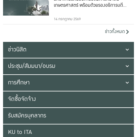
เกษตรศาสตร์ พร้อมด้วยรองอธิการบดีทั้ง
16 ท่าน
14 กรกฎาคม 2569
ข่าวทั้งหมด
ข่าวนิสิต
ประชุม/สัมมนา/อบรม
การศึกษา
จัดซื้อจัดจ้าง
รับสมัครบุคลากร
KU to ITA