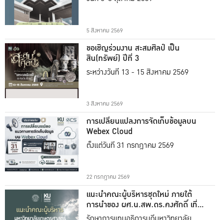
5 สิงหาคม 2569
ขอเชิญร่วมงาน สะสมศิลป์ เป็น
สิน(ทรัพย์) ปีที่ 3
ระหว่างวันที่ 13 - 15 สิงหาคม 2569
3 สิงหาคม 2569
การเปลี่ยนแปลงการจัดเก็บข้อมูลบน
Webex Cloud
ตั้งแต่วันที่ 31 กรกฎาคม 2569
22 กรกฎาคม 2569
แนะนำคณะผู้บริหารชุดใหม่ ภายใต้
การนำของ ผศ.น.สพ.ดร.คงศักดิ์ เที่ยง
ธรรม
รักษาการแทนอธิการบดีมหาวิทยาลัย