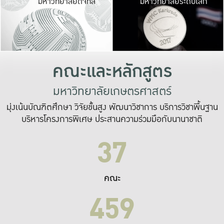
มหาวิทยาลัยดิจิทัล
มหาวิทยาลัยระดับโลก
เปลี่ยนแปลง และ
เพื่อทำงาน
ระบบสารสนเทศที่
คณะและหลักสูตร
มหาวิทยาลัยเกษตรศาสตร์
มุ่งเน้นบัณฑิตศึกษา วิจัยขั้นสูง พัฒนาวิชาการ บริการวิชาพื้นฐาน
บริหารโครงการพิเศษ ประสานความร่วมมือกับนานาชาติ
37
คณะ
459