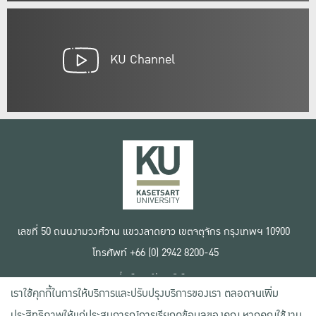
KU Channel
เลขที่ 50 ถนนงามวงศ์วาน แขวงลาดยาว เขตจตุจักร กรุงเทพฯ 10900
โทรศัพท์ +66 (0) 2942 8200-45
เงื่อนไขการใช้งานเว็บไซต์
เราใช้คุกกี้ในการให้บริการและปรับปรุงบริการของเรา ตลอดจนเพิ่ม
ข้อตกลงด้านสิทธิ์ใช้งาน
นโยบายความเป็นส่วนตัว
ประสิทธิภาพให้แก่ประสบการณ์การเรียกดูข้อมูลของคุณ หากคุณใช้งาน