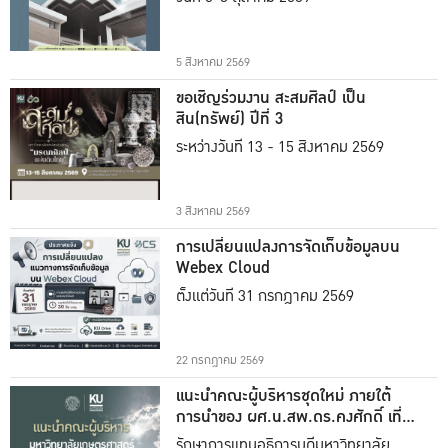
5 สิงหาคม 2569
ขอเชิญร่วมงาน สะสมศิลป์ เป็น
สิน(ทรัพย์) ปีที่ 3
ระหว่างวันที่ 13 - 15 สิงหาคม 2569
3 สิงหาคม 2569
การเปลี่ยนแปลงการจัดเก็บข้อมูลบน
Webex Cloud
ตั้งแต่วันที่ 31 กรกฎาคม 2569
22 กรกฎาคม 2569
แนะนำคณะผู้บริหารชุดใหม่ ภายใต้
การนำของ ผศ.น.สพ.ดร.คงศักดิ์ เที่ยง
ธรรม
รักษาการแทนอธิการบดีมหาวิทยาลัย