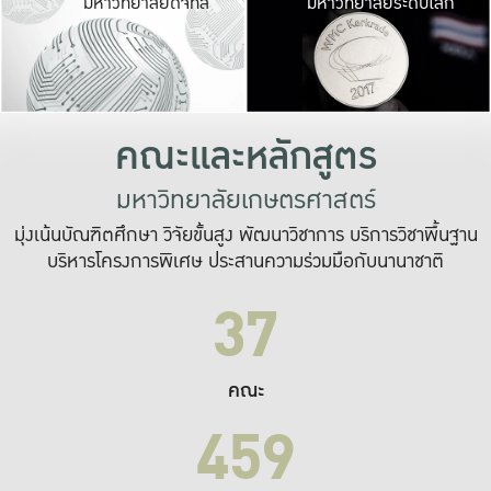
มหาวิทยาลัยดิจิทัล
มหาวิทยาลัยระดับโลก
เปลี่ยนแปลง และ
เพื่อทำงาน
ระบบสารสนเทศที่
คณะและหลักสูตร
มหาวิทยาลัยเกษตรศาสตร์
มุ่งเน้นบัณฑิตศึกษา วิจัยขั้นสูง พัฒนาวิชาการ บริการวิชาพื้นฐาน
บริหารโครงการพิเศษ ประสานความร่วมมือกับนานาชาติ
37
คณะ
459