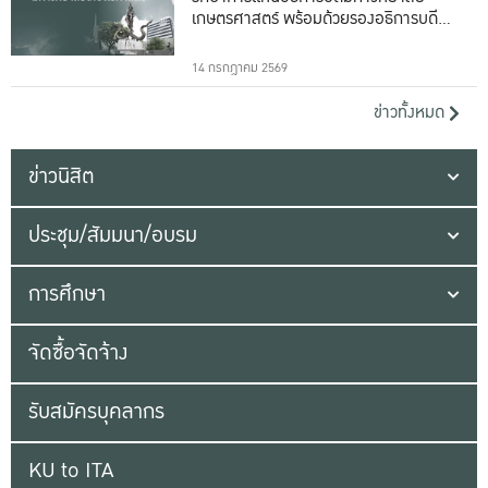
เกษตรศาสตร์ พร้อมด้วยรองอธิการบดีทั้ง
16 ท่าน
14 กรกฎาคม 2569
ข่าวทั้งหมด
ข่าวนิสิต
ประชุม/สัมมนา/อบรม
การศึกษา
จัดซื้อจัดจ้าง
รับสมัครบุคลากร
KU to ITA