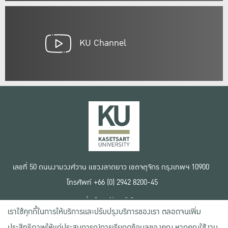
KU Channel
เลขที่ 50 ถนนงามวงศ์วาน แขวงลาดยาว เขตจตุจักร กรุงเทพฯ 10900
โทรศัพท์ +66 (0) 2942 8200-45
เงื่อนไขการใช้งานเว็บไซต์
เราใช้คุกกี้ในการให้บริการและปรับปรุงบริการของเรา ตลอดจนเพิ่ม
ข้อตกลงด้านสิทธิ์ใช้งาน
นโยบายความเป็นส่วนตัว
ประสิทธิภาพให้แก่ประสบการณ์การเรียกดูข้อมูลของคุณ หากคุณใช้งาน