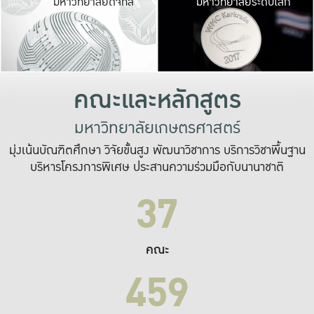
มหาวิทยาลัยดิจิทัล
มหาวิทยาลัยระดับโลก
เปลี่ยนแปลง และ
เพื่อทำงาน
ระบบสารสนเทศที่
คณะและหลักสูตร
มหาวิทยาลัยเกษตรศาสตร์
มุ่งเน้นบัณฑิตศึกษา วิจัยขั้นสูง พัฒนาวิชาการ บริการวิชาพื้นฐาน
บริหารโครงการพิเศษ ประสานความร่วมมือกับนานาชาติ
37
คณะ
459