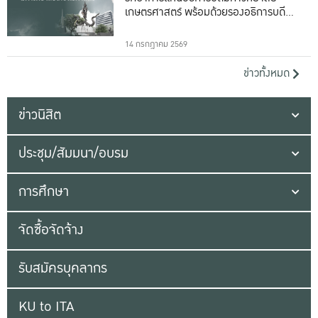
เกษตรศาสตร์ พร้อมด้วยรองอธิการบดีทั้ง
16 ท่าน
14 กรกฎาคม 2569
ข่าวทั้งหมด
ข่าวนิสิต
ประชุม/สัมมนา/อบรม
การศึกษา
จัดซื้อจัดจ้าง
รับสมัครบุคลากร
KU to ITA