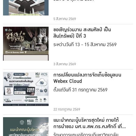
5 สิงหาคม 2569
ขอเชิญร่วมงาน สะสมศิลป์ เป็น
สิน(ทรัพย์) ปีที่ 3
ระหว่างวันที่ 13 - 15 สิงหาคม 2569
3 สิงหาคม 2569
การเปลี่ยนแปลงการจัดเก็บข้อมูลบน
Webex Cloud
ตั้งแต่วันที่ 31 กรกฎาคม 2569
22 กรกฎาคม 2569
แนะนำคณะผู้บริหารชุดใหม่ ภายใต้
การนำของ ผศ.น.สพ.ดร.คงศักดิ์ เที่ยง
ธรรม
รักษาการแทนอธิการบดีมหาวิทยาลัย