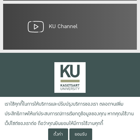
KU Channel
เลขที่ 50 ถนนงามวงศ์วาน แขวงลาดยาว เขตจตุจักร กรุงเทพฯ 10900
เราใช้คุกกี้ในการให้บริการและปรับปรุงบริการของเรา ตลอดจนเพิ่ม
โทรศัพท์ +66 (0) 2942 8200-45
ประสิทธิภาพให้แก่ประสบการณ์การเรียกดูข้อมูลของคุณ หากคุณใช้งาน
เว็ปไซต์ของเราต่อ ถือว่าคุณยินยอมให้มีการใช้งานคุกกี้
เงื่อนไขการใช้งานเว็บไซต์
ข้อตกลงด้านสิทธิ์ใช้งาน
ตั้งค่า
ยอมรับ
นโยบายความเป็นส่วนตัว