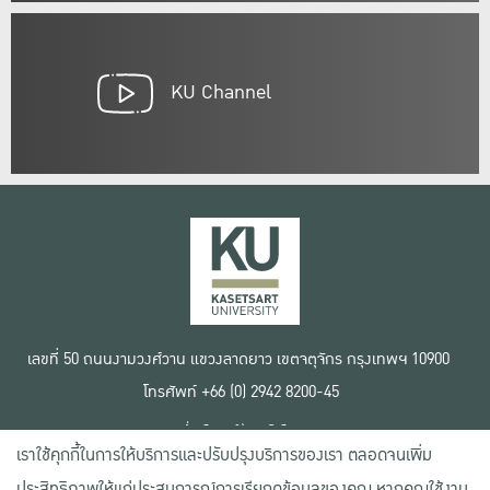
KU Channel
เลขที่ 50 ถนนงามวงศ์วาน แขวงลาดยาว เขตจตุจักร กรุงเทพฯ 10900
โทรศัพท์ +66 (0) 2942 8200-45
เงื่อนไขการใช้งานเว็บไซต์
เราใช้คุกกี้ในการให้บริการและปรับปรุงบริการของเรา ตลอดจนเพิ่ม
ข้อตกลงด้านสิทธิ์ใช้งาน
นโยบายความเป็นส่วนตัว
ประสิทธิภาพให้แก่ประสบการณ์การเรียกดูข้อมูลของคุณ หากคุณใช้งาน