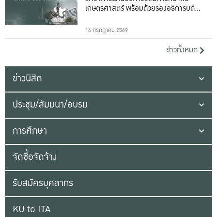
เกษตรศาสตร์ พร้อมด้วยรองอธิการบดีทั้ง
16 ท่าน
14 กรกฎาคม 2569
ข่าวทั้งหมด
ข่าวนิสิต
ประชุม/สัมมนา/อบรม
การศึกษา
จัดซื้อจัดจ้าง
รับสมัครบุคลากร
KU to ITA