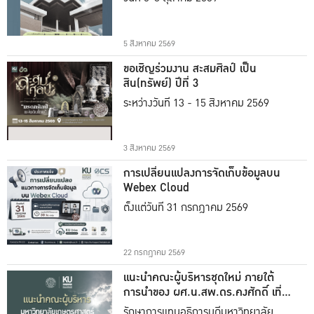
5 สิงหาคม 2569
ขอเชิญร่วมงาน สะสมศิลป์ เป็น
สิน(ทรัพย์) ปีที่ 3
ระหว่างวันที่ 13 - 15 สิงหาคม 2569
3 สิงหาคม 2569
การเปลี่ยนแปลงการจัดเก็บข้อมูลบน
Webex Cloud
ตั้งแต่วันที่ 31 กรกฎาคม 2569
22 กรกฎาคม 2569
แนะนำคณะผู้บริหารชุดใหม่ ภายใต้
การนำของ ผศ.น.สพ.ดร.คงศักดิ์ เที่ยง
ธรรม
รักษาการแทนอธิการบดีมหาวิทยาลัย