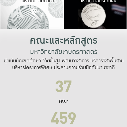
มหาวิทยาลัยดิจิทัล
มหาวิทยาลัยระดับโลก
เปลี่ยนแปลง และ
เพื่อทำงาน
ระบบสารสนเทศที่
คณะและหลักสูตร
มหาวิทยาลัยเกษตรศาสตร์
มุ่งเน้นบัณฑิตศึกษา วิจัยขั้นสูง พัฒนาวิชาการ บริการวิชาพื้นฐาน
บริหารโครงการพิเศษ ประสานความร่วมมือกับนานาชาติ
37
คณะ
459