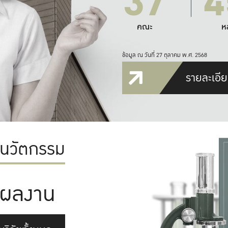
37
4
คณะ
ห
ข้อมูล ณ วันที่ 27 ตุลาคม พ.ศ. 2568
รายละเอีย
ะนวัตกรรม
ผลงาน