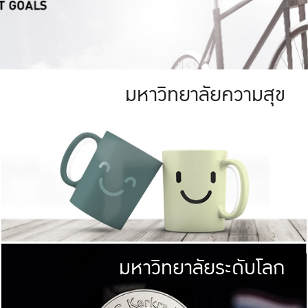
มหาวิทยาลัยความสุข
ย
สีเขียว
มหาวิทยาลัย
ก
สดใส หนาแน่น
ไม่ได้มีเป้าหมา
AN FOREST)
มหาวิทยาลัยชั้นนำทางด้านการว
ICULTURE)
แต่ KU มุ่งเน
าณ 1,400 ไร่
เพื่อสร้างคว
<< คลิก >>
ให้กับประชาชนใ
มหาวิทยาลัยระดับโลก
่อสังคม
มหาวิทยาลั
ามกินดีอยู่ดี
พร้อมที่จ