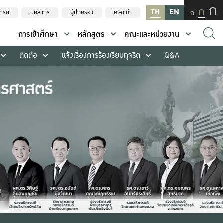
ก
ก
TH
EN
ก
ารย์
บุคลากร
ผู้ปกครอง
ศิษย์เก่า
การเข้าศึกษา
หลักสูตร
คณะและหน่วยงาน
ติดต่อ
แจ้งเรื่องการร้องเรียนทุจริต
Q&A