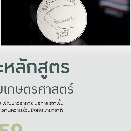
อย่างยั่งยืน
และผลักดันในการใช้ระบบส
ในภาพกว้าง
เพื่อการทำงานแบบ
ญหาจุดเล็กๆ
อข่ายขยายผล
สะดวก รวดเร
และนำไป
บริการด้าน AI อย
หลักสูตร
ัยเกษตรศาสตร์
สูง พัฒนาวิชาการ บริการวิชาพื้น
ะสานความร่วมมือกับนานาชาติ