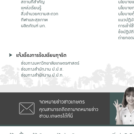
สถานที่สำคัญ
นโยบายแล
แหล่งเรียนรู้
นโยบายกา
สิ่งอำนวยความสะดวก
นโยบายคุ
กีฬาและสุขภาพ
แนวปฏิบั
ผลิตภัณฑ์ มก.
การเข้าใช
ข้อปฏิบั
ถ่ายทอด
แจ้งเรื่องการร้องเรียนทุจริต
ช่องทางมหาวิทยาลัยเกษตรศาสตร์
ช่องทางสำนักงาน ป.ป.ช.
ช่องทางสำนักงาน ป.ป.ท.
จดหมายข่าวชาวเกษตร
คุณสามารถติดตามจดหมายข่าว
ชาวม.เกษตรได้ที่นี่
เลขที่ 50 ถนนงามวงศ์วาน แขวงลาดยาว