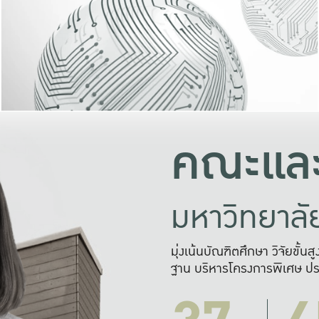
และความสุข
มองปัญหา
แก้ไขจากปั
และสร้างเครื
คณะและ
มหาวิทยาล
มุ่งเน้นบัณฑิตศึกษา วิจัยขั้น
ฐาน บริหารโครงการพิเศษ ปร