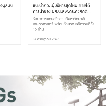
้อมูลบน
แนะนำคณะผู้บริหารชุดใหม่ ภายใต้
การนำของ ผศ.น.สพ.ดร.คงศักดิ์
เที่ยงธรรม
รักษาการแทนอธิการบดีมหาวิทยาลัย
เกษตรศาสตร์ พร้อมด้วยรองอธิการบดีทั้ง
16 ท่าน
14 กรกฎาคม 2569