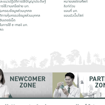
ะแนวปฏิบัติการใช้ปัญญาประดิษฐ์
หมายเลขโทรศัพท์
รใช้งานเครือข่าย มก.
ลิงก์ด่วน
้มครองข้อมูลส่วนบุคคล
แผนที่ มก.
ติการคุ้มครองข้อมูลส่วนบุคคล
แผนผังเว็บไซต์
้อินเตอร์เน็ต
ติในการใช้ e-mail มก.
สด
NEWCOMER
PART
ZONE
ZO
 เขตจตุจักร กรุงเทพฯ 10900
โทรศัพท์ +66 (0) 2942 8200-45