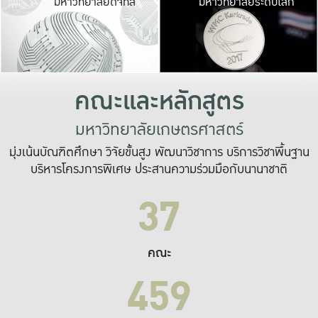
มหาวิทยาลัยดิจิทัล
มหาวิทยาลัยระดับโลก
เปลี่ยนแปลง และ
เพื่อทำงาน
ระบบสารสนเทศที่
คณะและหลักสูตร
มหาวิทยาลัยเกษตรศาสตร์
มุ่งเน้นบัณฑิตศึกษา วิจัยขั้นสูง พัฒนาวิชาการ บริการวิชาพื้นฐาน
บริหารโครงการพิเศษ ประสานความร่วมมือกับนานาชาติ
37
คณะ
459