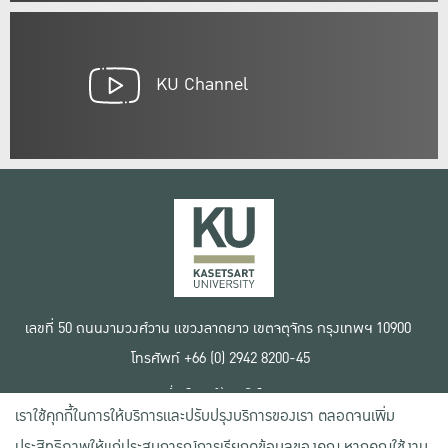
KU Channel
เลขที่ 50 ถนนงามวงศ์วาน แขวงลาดยาว เขตจตุจักร กรุงเทพฯ 10900
โทรศัพท์ +66 (0) 2942 8200-45
เงื่อนไขการใช้งานเว็บไซต์
เราใช้คุกกี้ในการให้บริการและปรับปรุงบริการของเรา ตลอดจนเพิ่ม
ข้อตกลงด้านสิทธิ์ใช้งาน
นโยบายความเป็นส่วนตัว
ประสิทธิภาพให้แก่ประสบการณ์การเรียกดูข้อมูลของคุณ หากคุณใช้งาน