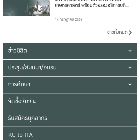
เกษตรศาสตร์ พร้อมด้วยรองอธิการบดีทั้ง
16 ท่าน
14 กรกฎาคม 2569
ข่าวทั้งหมด
ข่าวนิสิต
ประชุม/สัมมนา/อบรม
การศึกษา
จัดซื้อจัดจ้าง
รับสมัครบุคลากร
KU to ITA