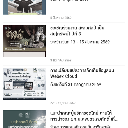
5 สิงหาคม 2569
ขอเชิญร่วมงาน สะสมศิลป์ เป็น
สิน(ทรัพย์) ปีที่ 3
ระหว่างวันที่ 13 - 15 สิงหาคม 2569
3 สิงหาคม 2569
การเปลี่ยนแปลงการจัดเก็บข้อมูลบน
Webex Cloud
ตั้งแต่วันที่ 31 กรกฎาคม 2569
22 กรกฎาคม 2569
แนะนำคณะผู้บริหารชุดใหม่ ภายใต้
การนำของ ผศ.น.สพ.ดร.คงศักดิ์ เที่ยง
ธรรม
รักษาการแทนอธิการบดีมหาวิทยาลัย