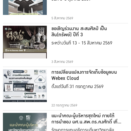
5 สิงหาคม 2569
ขอเชิญร่วมงาน สะสมศิลป์ เป็น
สิน(ทรัพย์) ปีที่ 3
ระหว่างวันที่ 13 - 15 สิงหาคม 2569
3 สิงหาคม 2569
การเปลี่ยนแปลงการจัดเก็บข้อมูลบน
Webex Cloud
ตั้งแต่วันที่ 31 กรกฎาคม 2569
22 กรกฎาคม 2569
แนะนำคณะผู้บริหารชุดใหม่ ภายใต้
การนำของ ผศ.น.สพ.ดร.คงศักดิ์ เที่ยง
ธรรม
รักษาการแทนอธิการบดีมหาวิทยาลัย