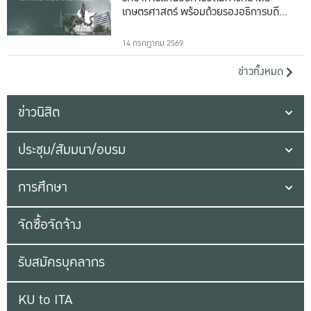
เกษตรศาสตร์ พร้อมด้วยรองอธิการบดีทั้ง
16 ท่าน
14 กรกฎาคม 2569
ข่าวทั้งหมด
ข่าวนิสิต
ประชุม/สัมมนา/อบรม
การศึกษา
จัดซื้อจัดจ้าง
รับสมัครบุคลากร
KU to ITA