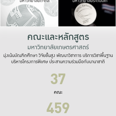
มหาวิทยาลัยดิจิทัล
มหาวิทยาลัยระดับโลก
เปลี่ยนแปลง และ
เพื่อทำงาน
ระบบสารสนเทศที่
คณะและหลักสูตร
มหาวิทยาลัยเกษตรศาสตร์
มุ่งเน้นบัณฑิตศึกษา วิจัยขั้นสูง พัฒนาวิชาการ บริการวิชาพื้นฐาน
บริหารโครงการพิเศษ ประสานความร่วมมือกับนานาชาติ
37
คณะ
459