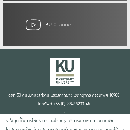
KU Channel
เลขที่ 50 ถนนงามวงศ์วาน แขวงลาดยาว เขตจตุจักร กรุงเทพฯ 10900
โทรศัพท์ +66 (0) 2942 8200-45
เงื่อนไขการใช้งานเว็บไซต์
เราใช้คุกกี้ในการให้บริการและปรับปรุงบริการของเรา ตลอดจนเพิ่ม
ข้อตกลงด้านสิทธิ์ใช้งาน
นโยบายความเป็นส่วนตัว
ประสิทธิภาพให้แก่ประสบการณ์การเรียกดูข้อมูลของคุณ หากคุณใช้งาน