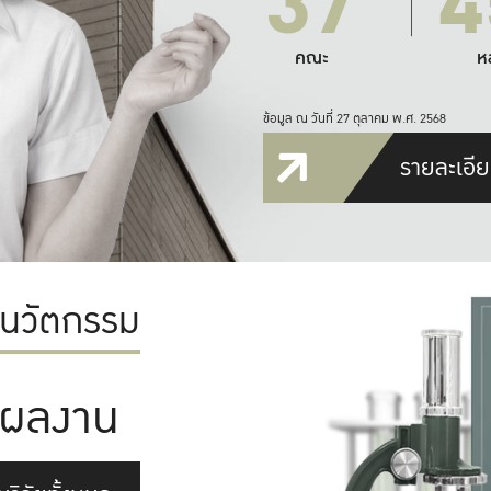
37
4
คณะ
ห
ข้อมูล ณ วันที่ 27 ตุลาคม พ.ศ. 2568
รายละเอีย
ะนวัตกรรม
ผลงาน