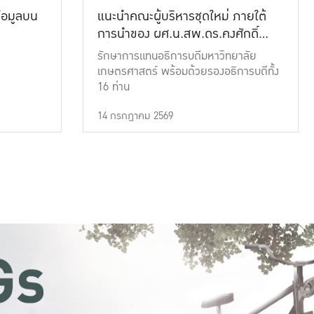
้อมูลบน
แนะนำคณะผู้บริหารชุดใหม่ ภายใต้
การนำของ ผศ.น.สพ.ดร.คงศักดิ์
เที่ยงธรรม
รักษาการแทนอธิการบดีมหาวิทยาลัย
เกษตรศาสตร์ พร้อมด้วยรองอธิการบดีทั้ง
16 ท่าน
14 กรกฎาคม 2569