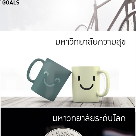
มหาวิทยาลัยความสุข
ย
สีเขียว
มหาวิทยาลัย
ก
สดใส หนาแน่น
ไม่ได้มีเป้าหมา
AN FOREST)
มหาวิทยาลัยชั้นนำทางด้านการว
ICULTURE)
แต่ KU มุ่งเน
าณ 1,400 ไร่
เพื่อสร้างคว
<< คลิก >>
ให้กับประชาชนใ
มหาวิทยาลัยระดับโลก
่อสังคม
มหาวิทยาลั
ามกินดีอยู่ดี
พร้อมที่จ