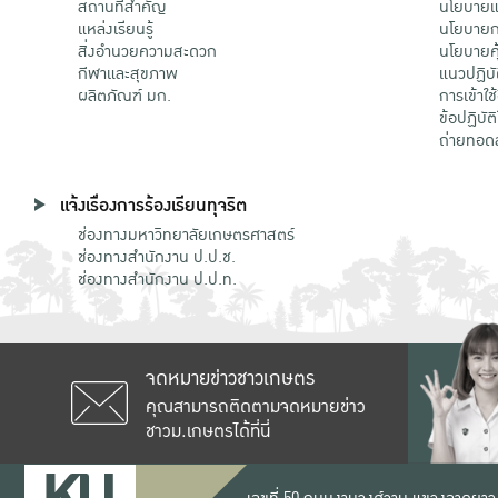
สถานที่สำคัญ
นโยบายแล
แหล่งเรียนรู้
นโยบายกา
สิ่งอำนวยความสะดวก
นโยบายคุ
กีฬาและสุขภาพ
แนวปฏิบั
ผลิตภัณฑ์ มก.
การเข้าใช
ข้อปฏิบั
ถ่ายทอด
แจ้งเรื่องการร้องเรียนทุจริต
ช่องทางมหาวิทยาลัยเกษตรศาสตร์
ช่องทางสำนักงาน ป.ป.ช.
ช่องทางสำนักงาน ป.ป.ท.
จดหมายข่าวชาวเกษตร
คุณสามารถติดตามจดหมายข่าว
ชาวม.เกษตรได้ที่นี่
เลขที่ 50 ถนนงามวงศ์วาน แขวงลาดยาว