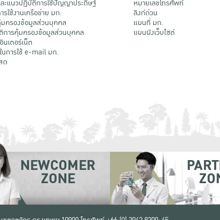
ะแนวปฏิบัติการใช้ปัญญาประดิษฐ์
หมายเลขโทรศัพท์
รใช้งานเครือข่าย มก.
ลิงก์ด่วน
้มครองข้อมูลส่วนบุคคล
แผนที่ มก.
ติการคุ้มครองข้อมูลส่วนบุคคล
แผนผังเว็บไซต์
้อินเตอร์เน็ต
ติในการใช้ e-mail มก.
สด
NEWCOMER
PART
ZONE
ZO
 เขตจตุจักร กรุงเทพฯ 10900
โทรศัพท์ +66 (0) 2942 8200-45