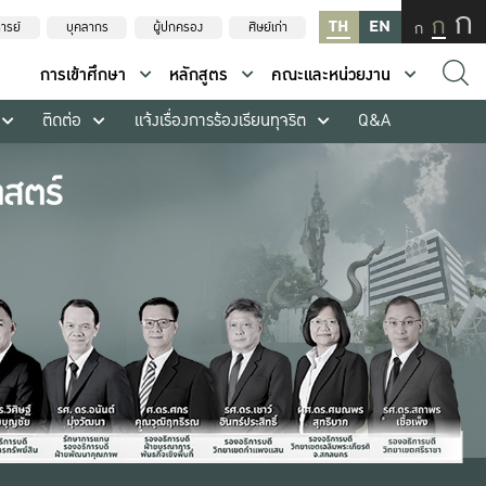
ก
ก
TH
EN
ก
ารย์
บุคลากร
ผู้ปกครอง
ศิษย์เก่า
การเข้าศึกษา
หลักสูตร
คณะและหน่วยงาน
ติดต่อ
แจ้งเรื่องการร้องเรียนทุจริต
Q&A