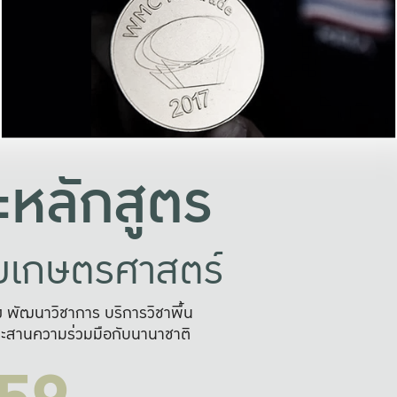
อย่างยั่งยืน
และผลักดันในการใช้ระบบส
ในภาพกว้าง
เพื่อการทำงานแบบ
ญหาจุดเล็กๆ
อข่ายขยายผล
สะดวก รวดเร
และนำไป
บริการด้าน AI อย
หลักสูตร
ัยเกษตรศาสตร์
สูง พัฒนาวิชาการ บริการวิชาพื้น
ะสานความร่วมมือกับนานาชาติ