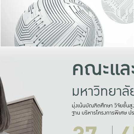
และความสุข
มองปัญหา
แก้ไขจากปั
และสร้างเครื
คณะและ
มหาวิทยาล
มุ่งเน้นบัณฑิตศึกษา วิจัยขั้น
ฐาน บริหารโครงการพิเศษ ปร