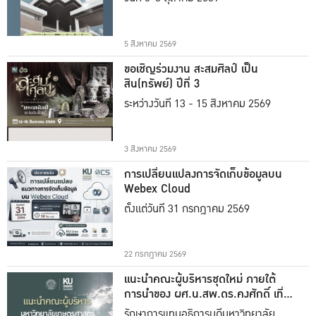
5 สิงหาคม 2569
ขอเชิญร่วมงาน สะสมศิลป์ เป็น
สิน(ทรัพย์) ปีที่ 3
ระหว่างวันที่ 13 - 15 สิงหาคม 2569
3 สิงหาคม 2569
การเปลี่ยนแปลงการจัดเก็บข้อมูลบน
Webex Cloud
ตั้งแต่วันที่ 31 กรกฎาคม 2569
22 กรกฎาคม 2569
แนะนำคณะผู้บริหารชุดใหม่ ภายใต้
การนำของ ผศ.น.สพ.ดร.คงศักดิ์ เที่ยง
ธรรม
รักษาการแทนอธิการบดีมหาวิทยาลัย