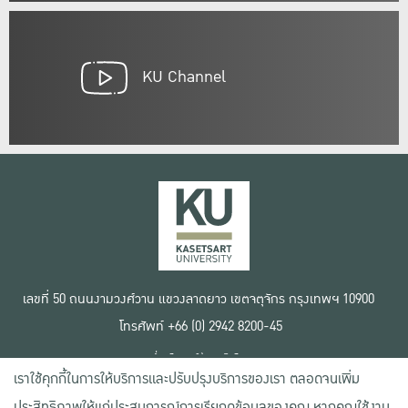
KU Channel
เลขที่ 50 ถนนงามวงศ์วาน แขวงลาดยาว เขตจตุจักร กรุงเทพฯ 10900
โทรศัพท์ +66 (0) 2942 8200-45
เงื่อนไขการใช้งานเว็บไซต์
เราใช้คุกกี้ในการให้บริการและปรับปรุงบริการของเรา ตลอดจนเพิ่ม
ข้อตกลงด้านสิทธิ์ใช้งาน
นโยบายความเป็นส่วนตัว
ประสิทธิภาพให้แก่ประสบการณ์การเรียกดูข้อมูลของคุณ หากคุณใช้งาน