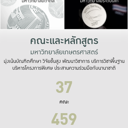
มหาวิทยาลัยดิจิทัล
มหาวิทยาลัยระดับโลก
เปลี่ยนแปลง และ
เพื่อทำงาน
ระบบสารสนเทศที่
คณะและหลักสูตร
มหาวิทยาลัยเกษตรศาสตร์
มุ่งเน้นบัณฑิตศึกษา วิจัยขั้นสูง พัฒนาวิชาการ บริการวิชาพื้นฐาน
บริหารโครงการพิเศษ ประสานความร่วมมือกับนานาชาติ
37
คณะ
459