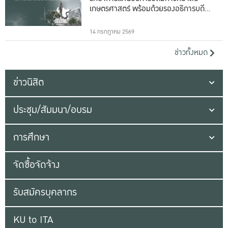
เกษตรศาสตร์ พร้อมด้วยรองอธิการบดีทั้ง
16 ท่าน
14 กรกฎาคม 2569
ข่าวทั้งหมด
ข่าวนิสิต
ประชุม/สัมมนา/อบรม
การศึกษา
จัดซื้อจัดจ้าง
รับสมัครบุคลากร
KU to ITA