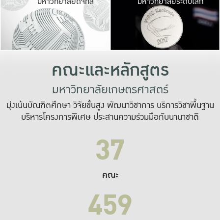
มหาวิทยาลัยดิจิทัล
มหาวิทยาลัยระดับโลก
เปลี่ยนแปลง และ
เพื่อทำงาน
ระบบสารสนเทศที่
คณะและหลักสูตร
มหาวิทยาลัยเกษตรศาสตร์
มุ่งเน้นบัณฑิตศึกษา วิจัยขั้นสูง พัฒนาวิชาการ บริการวิชาพื้นฐาน
บริหารโครงการพิเศษ ประสานความร่วมมือกับนานาชาติ
37
คณะ
459