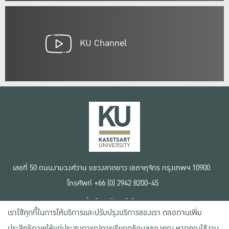
KU Channel
เลขที่ 50 ถนนงามวงศ์วาน แขวงลาดยาว เขตจตุจักร กรุงเทพฯ 10900
โทรศัพท์ +66 (0) 2942 8200-45
เงื่อนไขการใช้งานเว็บไซต์
เราใช้คุกกี้ในการให้บริการและปรับปรุงบริการของเรา ตลอดจนเพิ่ม
ข้อตกลงด้านสิทธิ์ใช้งาน
นโยบายความเป็นส่วนตัว
ประสิทธิภาพให้แก่ประสบการณ์การเรียกดูข้อมูลของคุณ หากคุณใช้งาน