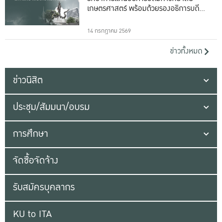
เกษตรศาสตร์ พร้อมด้วยรองอธิการบดีทั้ง
16 ท่าน
14 กรกฎาคม 2569
ข่าวทั้งหมด
ข่าวนิสิต
ประชุม/สัมมนา/อบรม
การศึกษา
จัดซื้อจัดจ้าง
รับสมัครบุคลากร
KU to ITA