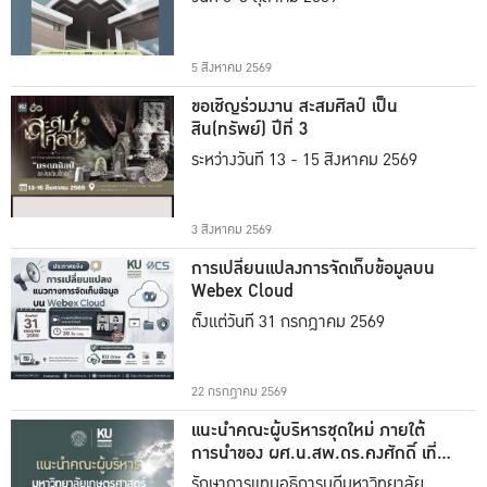
5 สิงหาคม 2569
ขอเชิญร่วมงาน สะสมศิลป์ เป็น
สิน(ทรัพย์) ปีที่ 3
ระหว่างวันที่ 13 - 15 สิงหาคม 2569
3 สิงหาคม 2569
การเปลี่ยนแปลงการจัดเก็บข้อมูลบน
Webex Cloud
ตั้งแต่วันที่ 31 กรกฎาคม 2569
22 กรกฎาคม 2569
แนะนำคณะผู้บริหารชุดใหม่ ภายใต้
การนำของ ผศ.น.สพ.ดร.คงศักดิ์ เที่ยง
ธรรม
รักษาการแทนอธิการบดีมหาวิทยาลัย