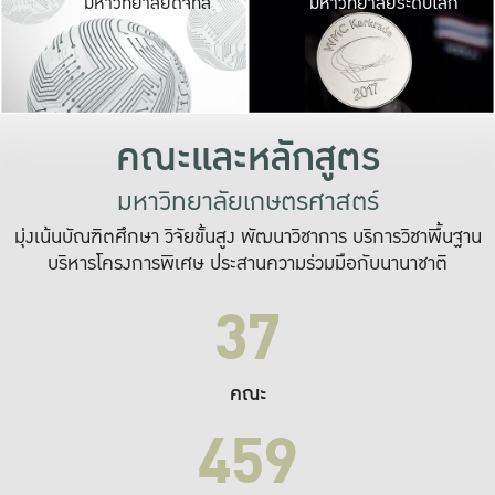
มหาวิทยาลัยดิจิทัล
มหาวิทยาลัยระดับโลก
เปลี่ยนแปลง และ
เพื่อทำงาน
ระบบสารสนเทศที่
คณะและหลักสูตร
มหาวิทยาลัยเกษตรศาสตร์
มุ่งเน้นบัณฑิตศึกษา วิจัยขั้นสูง พัฒนาวิชาการ บริการวิชาพื้นฐาน
บริหารโครงการพิเศษ ประสานความร่วมมือกับนานาชาติ
37
คณะ
459