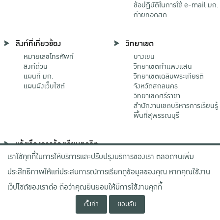
ข้อปฏิบัติในการใช้ e-mail มก.
ถ่ายทอดสด
ลิงก์ที่เกี่ยวข้อง
วิทยาเขต
หมายเลขโทรศัพท์
บางเขน
ลิงก์ด่วน
วิทยาเขตกําแพงแสน
แผนที่ มก.
วิทยาเขตเฉลิมพระเกียรติ
แผนผังเว็บไซต์
จังหวัดสกลนคร
วิทยาเขตศรีราชา
สำนักงานเขตบริหารการเรียนรู้
พื้นที่สุพรรณบุรี
แจ้งเรื่องการร้องเรียนทุจริต
เราใช้คุกกี้ในการให้บริการและปรับปรุงบริการของเรา ตลอดจนเพิ่ม
ช่องทางมหาวิทยาลัย
เกษตรศาสตร์
ประสิทธิภาพให้แก่ประสบการณ์การเรียกดูข้อมูลของคุณ หากคุณใช้งาน
ช่องทางสำนักงาน ป.ป.ช.
ช่องทางสำนักงาน ป.ป.ท.
เว็ปไซต์ของเราต่อ ถือว่าคุณยินยอมให้มีการใช้งานคุกกี้
ตั้งค่า
ยอมรับ