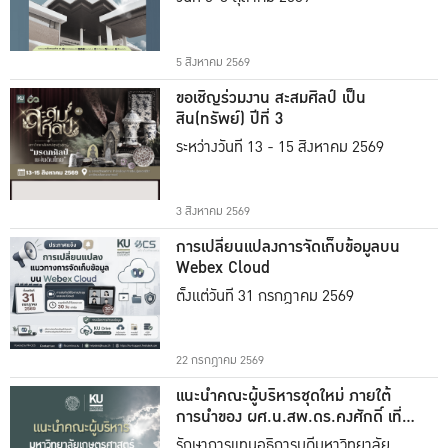
5 สิงหาคม 2569
ขอเชิญร่วมงาน สะสมศิลป์ เป็น
สิน(ทรัพย์) ปีที่ 3
ระหว่างวันที่ 13 - 15 สิงหาคม 2569
3 สิงหาคม 2569
การเปลี่ยนแปลงการจัดเก็บข้อมูลบน
Webex Cloud
ตั้งแต่วันที่ 31 กรกฎาคม 2569
22 กรกฎาคม 2569
แนะนำคณะผู้บริหารชุดใหม่ ภายใต้
การนำของ ผศ.น.สพ.ดร.คงศักดิ์ เที่ยง
ธรรม
รักษาการแทนอธิการบดีมหาวิทยาลัย