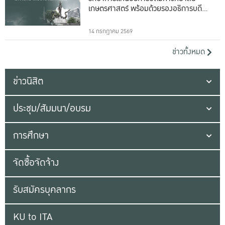
เกษตรศาสตร์ พร้อมด้วยรองอธิการบดีทั้ง
16 ท่าน
14 กรกฎาคม 2569
ข่าวทั้งหมด
ข่าวนิสิต
ประชุม/สัมมนา/อบรม
การศึกษา
จัดซื้อจัดจ้าง
รับสมัครบุคลากร
KU to ITA