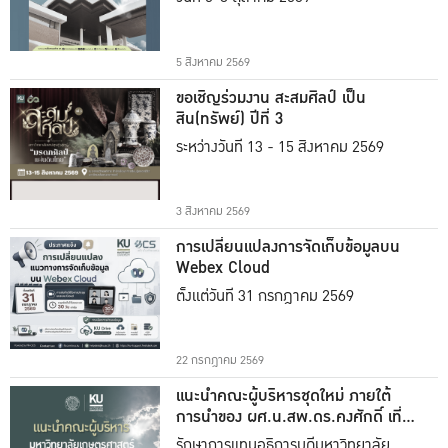
5 สิงหาคม 2569
ขอเชิญร่วมงาน สะสมศิลป์ เป็น
สิน(ทรัพย์) ปีที่ 3
ระหว่างวันที่ 13 - 15 สิงหาคม 2569
3 สิงหาคม 2569
การเปลี่ยนแปลงการจัดเก็บข้อมูลบน
Webex Cloud
ตั้งแต่วันที่ 31 กรกฎาคม 2569
22 กรกฎาคม 2569
แนะนำคณะผู้บริหารชุดใหม่ ภายใต้
การนำของ ผศ.น.สพ.ดร.คงศักดิ์ เที่ยง
ธรรม
รักษาการแทนอธิการบดีมหาวิทยาลัย