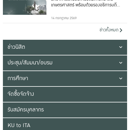
เกษตรศาสตร์ พร้อมด้วยรองอธิการบดีทั้ง
16 ท่าน
14 กรกฎาคม 2569
ข่าวทั้งหมด
ข่าวนิสิต
ประชุม/สัมมนา/อบรม
การศึกษา
จัดซื้อจัดจ้าง
รับสมัครบุคลากร
KU to ITA