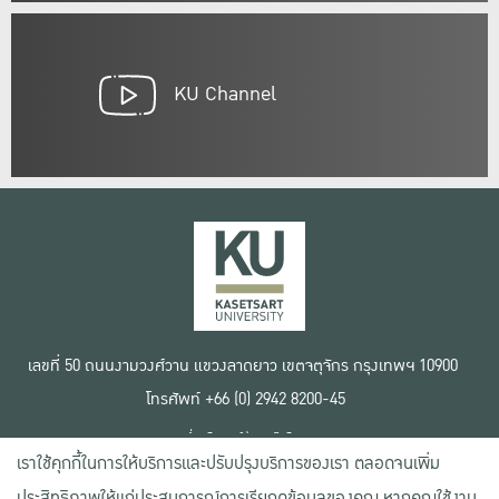
KU Channel
เลขที่ 50 ถนนงามวงศ์วาน แขวงลาดยาว เขตจตุจักร กรุงเทพฯ 10900
โทรศัพท์ +66 (0) 2942 8200-45
เงื่อนไขการใช้งานเว็บไซต์
เราใช้คุกกี้ในการให้บริการและปรับปรุงบริการของเรา ตลอดจนเพิ่ม
ข้อตกลงด้านสิทธิ์ใช้งาน
นโยบายความเป็นส่วนตัว
ประสิทธิภาพให้แก่ประสบการณ์การเรียกดูข้อมูลของคุณ หากคุณใช้งาน