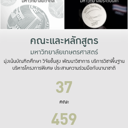
มหาวิทยาลัยดิจิทัล
มหาวิทยาลัยระดับโลก
เปลี่ยนแปลง และ
เพื่อทำงาน
ระบบสารสนเทศที่
คณะและหลักสูตร
มหาวิทยาลัยเกษตรศาสตร์
มุ่งเน้นบัณฑิตศึกษา วิจัยขั้นสูง พัฒนาวิชาการ บริการวิชาพื้นฐาน
บริหารโครงการพิเศษ ประสานความร่วมมือกับนานาชาติ
37
คณะ
459