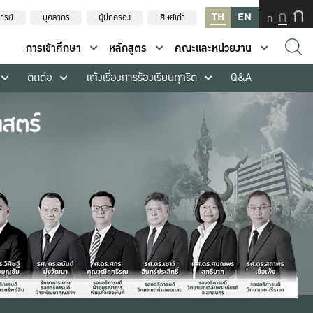
ก
ก
TH
EN
ก
ารย์
บุคลากร
ผู้ปกครอง
ศิษย์เก่า
การเข้าศึกษา
หลักสูตร
คณะและหน่วยงาน
ติดต่อ
แจ้งเรื่องการร้องเรียนทุจริต
Q&A