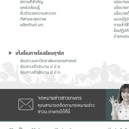
สถานที่สำคัญ
นโยบายแล
แหล่งเรียนรู้
นโยบายกา
สิ่งอำนวยความสะดวก
นโยบายคุ
กีฬาและสุขภาพ
แนวปฏิบั
ผลิตภัณฑ์ มก.
การเข้าใช
ข้อปฏิบั
ถ่ายทอด
แจ้งเรื่องการร้องเรียนทุจริต
ช่องทางมหาวิทยาลัยเกษตรศาสตร์
ช่องทางสำนักงาน ป.ป.ช.
ช่องทางสำนักงาน ป.ป.ท.
จดหมายข่าวชาวเกษตร
คุณสามารถติดตามจดหมายข่าว
ชาวม.เกษตรได้ที่นี่
เลขที่ 50 ถนนงามวงศ์วาน แขวงลาดยาว