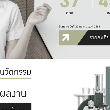
37
4
คณะ
ห
ข้อมูล ณ วันที่ 27 ตุลาคม พ.ศ. 2568
รายละเอีย
ะนวัตกรรม
ผลงาน