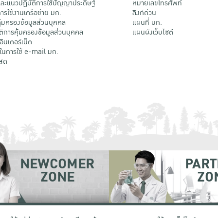
ะแนวปฏิบัติการใช้ปัญญาประดิษฐ์
หมายเลขโทรศัพท์
รใช้งานเครือข่าย มก.
ลิงก์ด่วน
้มครองข้อมูลส่วนบุคคล
แผนที่ มก.
ติการคุ้มครองข้อมูลส่วนบุคคล
แผนผังเว็บไซต์
้อินเตอร์เน็ต
ติในการใช้ e-mail มก.
สด
NEWCOMER
PART
ZONE
ZO
 เขตจตุจักร กรุงเทพฯ 10900
โทรศัพท์ +66 (0) 2942 8200-45