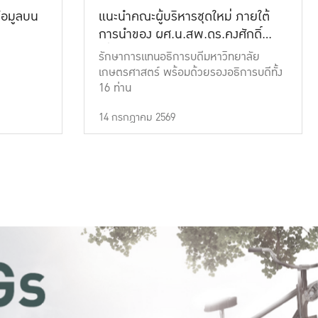
้อมูลบน
แนะนำคณะผู้บริหารชุดใหม่ ภายใต้
การนำของ ผศ.น.สพ.ดร.คงศักดิ์
เที่ยงธรรม
รักษาการแทนอธิการบดีมหาวิทยาลัย
เกษตรศาสตร์ พร้อมด้วยรองอธิการบดีทั้ง
16 ท่าน
14 กรกฎาคม 2569