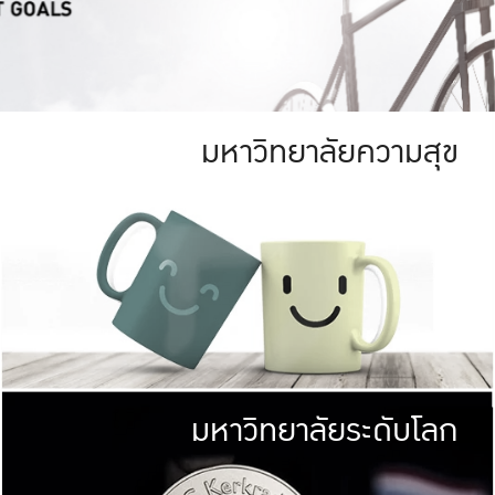
มหาวิทยาลัยความสุข
ย
สีเขียว
มหาวิทยาลัย
ก
สดใส หนาแน่น
ไม่ได้มีเป้าหมา
AN FOREST)
มหาวิทยาลัยชั้นนำทางด้านการว
ICULTURE)
แต่ KU มุ่งเน
าณ 1,400 ไร่
เพื่อสร้างคว
<< คลิก >>
ให้กับประชาชนใ
มหาวิทยาลัยระดับโลก
่อสังคม
มหาวิทยาลั
ามกินดีอยู่ดี
พร้อมที่จ