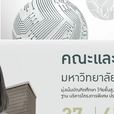
และความสุข
มองปัญหา
แก้ไขจากปั
และสร้างเครื
คณะและ
มหาวิทยาล
มุ่งเน้นบัณฑิตศึกษา วิจัยขั้น
ฐาน บริหารโครงการพิเศษ ปร