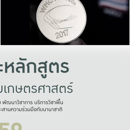
อย่างยั่งยืน
และผลักดันในการใช้ระบบส
ในภาพกว้าง
เพื่อการทำงานแบบ
ญหาจุดเล็กๆ
อข่ายขยายผล
สะดวก รวดเร
และนำไป
บริการด้าน AI อย
หลักสูตร
ัยเกษตรศาสตร์
สูง พัฒนาวิชาการ บริการวิชาพื้น
ะสานความร่วมมือกับนานาชาติ