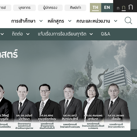
ก
ก
TH
EN
ก
ารย์
บุคลากร
ผู้ปกครอง
ศิษย์เก่า
การเข้าศึกษา
หลักสูตร
คณะและหน่วยงาน
ติดต่อ
แจ้งเรื่องการร้องเรียนทุจริต
Q&A