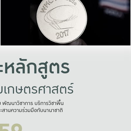
อย่างยั่งยืน
และผลักดันในการใช้ระบบส
ในภาพกว้าง
เพื่อการทำงานแบบ
ญหาจุดเล็กๆ
อข่ายขยายผล
สะดวก รวดเร
และนำไป
บริการด้าน AI อย
หลักสูตร
ัยเกษตรศาสตร์
สูง พัฒนาวิชาการ บริการวิชาพื้น
ะสานความร่วมมือกับนานาชาติ