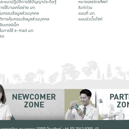
ะแนวปฏิบัติการใช้ปัญญาประดิษฐ์
หมายเลขโทรศัพท์
รใช้งานเครือข่าย มก.
ลิงก์ด่วน
้มครองข้อมูลส่วนบุคคล
แผนที่ มก.
ติการคุ้มครองข้อมูลส่วนบุคคล
แผนผังเว็บไซต์
้อินเตอร์เน็ต
ติในการใช้ e-mail มก.
สด
NEWCOMER
PART
ZONE
ZO
 เขตจตุจักร กรุงเทพฯ 10900
โทรศัพท์ +66 (0) 2942 8200-45