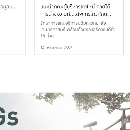
้อมูลบน
แนะนำคณะผู้บริหารชุดใหม่ ภายใต้
การนำของ ผศ.น.สพ.ดร.คงศักดิ์
เที่ยงธรรม
รักษาการแทนอธิการบดีมหาวิทยาลัย
เกษตรศาสตร์ พร้อมด้วยรองอธิการบดีทั้ง
16 ท่าน
14 กรกฎาคม 2569