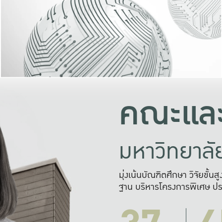
และความสุข
มองปัญหา
แก้ไขจากปั
และสร้างเครื
คณะและ
มหาวิทยาล
มุ่งเน้นบัณฑิตศึกษา วิจัยขั้น
ฐาน บริหารโครงการพิเศษ ปร