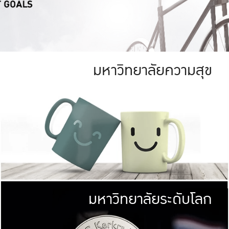
มหาวิทยาลัยความสุข
ย
สีเขียว
มหาวิทยาลัย
ก
สดใส หนาแน่น
ไม่ได้มีเป้าหมา
AN FOREST)
มหาวิทยาลัยชั้นนำทางด้านการว
ICULTURE)
แต่ KU มุ่งเน
าณ 1,400 ไร่
เพื่อสร้างคว
<< คลิก >>
ให้กับประชาชนใ
มหาวิทยาลัยระดับโลก
่อสังคม
มหาวิทยาลั
ามกินดีอยู่ดี
พร้อมที่จ