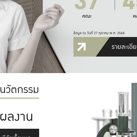
37
4
คณะ
ห
ข้อมูล ณ วันที่ 27 ตุลาคม พ.ศ. 2568
รายละเอีย
ะนวัตกรรม
ผลงาน