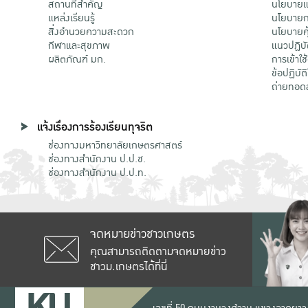
สถานที่สำคัญ
นโยบายแล
แหล่งเรียนรู้
นโยบายกา
สิ่งอำนวยความสะดวก
นโยบายคุ
กีฬาและสุขภาพ
แนวปฏิบั
ผลิตภัณฑ์ มก.
การเข้าใช
ข้อปฏิบั
ถ่ายทอด
แจ้งเรื่องการร้องเรียนทุจริต
ช่องทางมหาวิทยาลัยเกษตรศาสตร์
ช่องทางสำนักงาน ป.ป.ช.
ช่องทางสำนักงาน ป.ป.ท.
จดหมายข่าวชาวเกษตร
คุณสามารถติดตามจดหมายข่าว
ชาวม.เกษตรได้ที่นี่
เลขที่ 50 ถนนงามวงศ์วาน แขวงลาดยาว