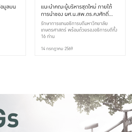
้อมูลบน
แนะนำคณะผู้บริหารชุดใหม่ ภายใต้
การนำของ ผศ.น.สพ.ดร.คงศักดิ์
เที่ยงธรรม
รักษาการแทนอธิการบดีมหาวิทยาลัย
เกษตรศาสตร์ พร้อมด้วยรองอธิการบดีทั้ง
16 ท่าน
14 กรกฎาคม 2569