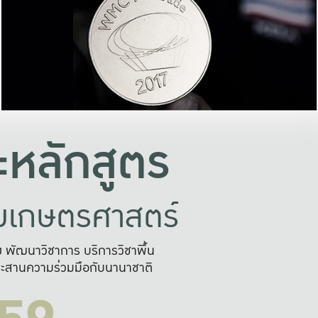
อย่างยั่งยืน
และผลักดันในการใช้ระบบส
ในภาพกว้าง
เพื่อการทำงานแบบ
ญหาจุดเล็กๆ
อข่ายขยายผล
สะดวก รวดเร
และนำไป
บริการด้าน AI อย
หลักสูตร
ัยเกษตรศาสตร์
สูง พัฒนาวิชาการ บริการวิชาพื้น
ะสานความร่วมมือกับนานาชาติ