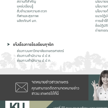
สถานที่สำคัญ
นโยบายแล
แหล่งเรียนรู้
นโยบายกา
สิ่งอำนวยความสะดวก
นโยบายคุ
กีฬาและสุขภาพ
แนวปฏิบั
ผลิตภัณฑ์ มก.
การเข้าใช
ข้อปฏิบั
ถ่ายทอด
แจ้งเรื่องการร้องเรียนทุจริต
ช่องทางมหาวิทยาลัยเกษตรศาสตร์
ช่องทางสำนักงาน ป.ป.ช.
ช่องทางสำนักงาน ป.ป.ท.
จดหมายข่าวชาวเกษตร
คุณสามารถติดตามจดหมายข่าว
ชาวม.เกษตรได้ที่นี่
เลขที่ 50 ถนนงามวงศ์วาน แขวงลาดยาว