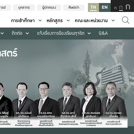
ก
ก
TH
EN
ก
ารย์
บุคลากร
ผู้ปกครอง
ศิษย์เก่า
การเข้าศึกษา
หลักสูตร
คณะและหน่วยงาน
ติดต่อ
แจ้งเรื่องการร้องเรียนทุจริต
Q&A