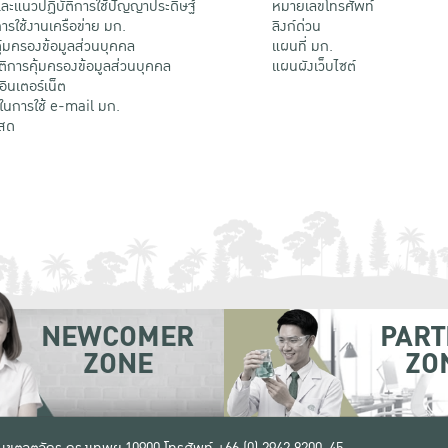
ะแนวปฏิบัติการใช้ปัญญาประดิษฐ์
หมายเลขโทรศัพท์
รใช้งานเครือข่าย มก.
ลิงก์ด่วน
้มครองข้อมูลส่วนบุคคล
แผนที่ มก.
ติการคุ้มครองข้อมูลส่วนบุคคล
แผนผังเว็บไซต์
้อินเตอร์เน็ต
ติในการใช้ e-mail มก.
สด
NEWCOMER
PART
ZONE
ZO
 เขตจตุจักร กรุงเทพฯ 10900
โทรศัพท์ +66 (0) 2942 8200-45