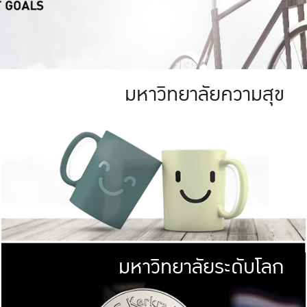
มหาวิทยาลัยความสุข
ย
สีเขียว
มหาวิทยาลัย
ก
สดใส หนาแน่น
ไม่ได้มีเป้าหมา
AN FOREST)
มหาวิทยาลัยชั้นนำทางด้านการว
ICULTURE)
แต่ KU มุ่งเน
าณ 1,400 ไร่
เพื่อสร้างคว
<< คลิก >>
ให้กับประชาชนใ
มหาวิทยาลัยระดับโลก
่อสังคม
มหาวิทยาลั
ามกินดีอยู่ดี
พร้อมที่จ