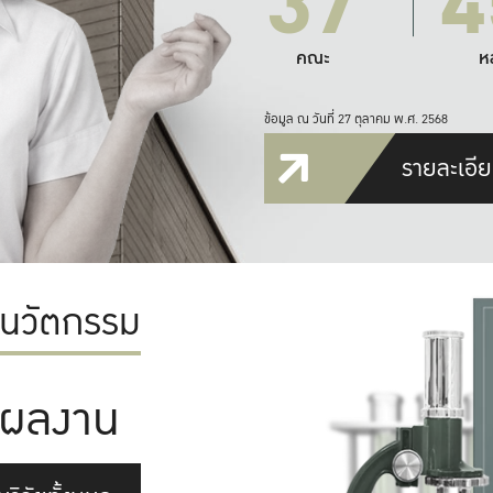
37
4
คณะ
ห
ข้อมูล ณ วันที่ 27 ตุลาคม พ.ศ. 2568
รายละเอีย
ะนวัตกรรม
ผลงาน