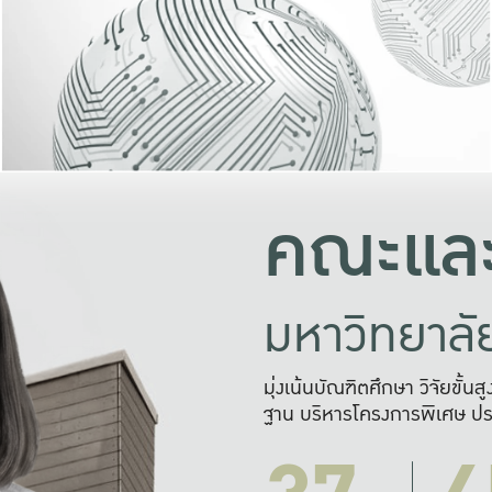
และความสุข
มองปัญหา
แก้ไขจากปั
และสร้างเครื
คณะและ
มหาวิทยาล
มุ่งเน้นบัณฑิตศึกษา วิจัยขั้น
ฐาน บริหารโครงการพิเศษ ปร