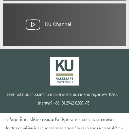
KU Channel
เลขที่ 50 ถนนงามวงศ์วาน แขวงลาดยาว เขตจตุจักร กรุงเทพฯ 10900
โทรศัพท์ +66 (0) 2942 8200-45
เงื่อนไขการใช้งานเว็บไซต์
เราใช้คุกกี้ในการให้บริการและปรับปรุงบริการของเรา ตลอดจนเพิ่ม
ข้อตกลงด้านสิทธิ์ใช้งาน
นโยบายความเป็นส่วนตัว
ประสิทธิภาพให้แก่ประสบการณ์การเรียกดูข้อมูลของคุณ หากคุณใช้งาน