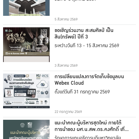
5 สิงหาคม 2569
ขอเชิญร่วมงาน สะสมศิลป์ เป็น
สิน(ทรัพย์) ปีที่ 3
ระหว่างวันที่ 13 - 15 สิงหาคม 2569
3 สิงหาคม 2569
การเปลี่ยนแปลงการจัดเก็บข้อมูลบน
Webex Cloud
ตั้งแต่วันที่ 31 กรกฎาคม 2569
22 กรกฎาคม 2569
แนะนำคณะผู้บริหารชุดใหม่ ภายใต้
การนำของ ผศ.น.สพ.ดร.คงศักดิ์ เที่ยง
ธรรม
รักษาการแทนอธิการบดีมหาวิทยาลัย