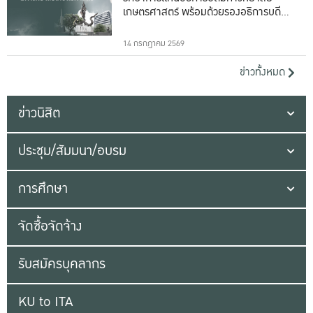
เกษตรศาสตร์ พร้อมด้วยรองอธิการบดีทั้ง
16 ท่าน
14 กรกฎาคม 2569
ข่าวทั้งหมด
ข่าวนิสิต
ประชุม/สัมมนา/อบรม
การศึกษา
จัดซื้อจัดจ้าง
รับสมัครบุคลากร
KU to ITA