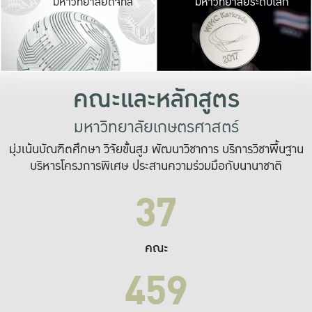
มหาวิทยาลัยดิจิทัล
มหาวิทยาลัยระดับโลก
เปลี่ยนแปลง และ
เพื่อทำงาน
ระบบสารสนเทศที่
คณะและหลักสูตร
มหาวิทยาลัยเกษตรศาสตร์
มุ่งเน้นบัณฑิตศึกษา วิจัยขั้นสูง พัฒนาวิชาการ บริการวิชาพื้นฐาน
บริหารโครงการพิเศษ ประสานความร่วมมือกับนานาชาติ
37
คณะ
459