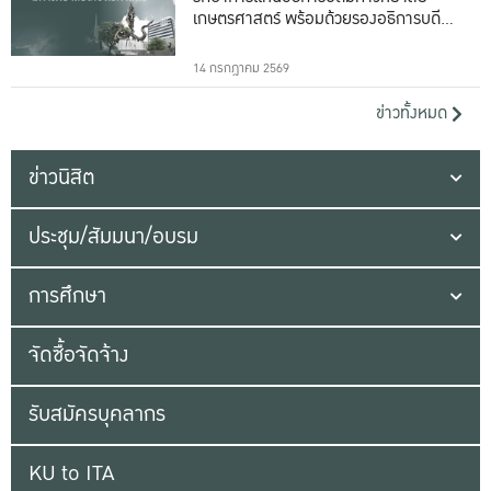
เกษตรศาสตร์ พร้อมด้วยรองอธิการบดีทั้ง
16 ท่าน
14 กรกฎาคม 2569
ข่าวทั้งหมด
ข่าวนิสิต
ประชุม/สัมมนา/อบรม
การศึกษา
จัดซื้อจัดจ้าง
รับสมัครบุคลากร
KU to ITA