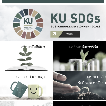
มหาวิ
มหาวิทยาลัยสีเขียว
มหาวิทยาลัยการวิจัย
มีพื้นที่เขียวสดใส 
เป็นป่าในเมือง เกษตร
มหาวิ
มหาวิทยาลัยความสุข
มหาวิทยาลัย
ค
รับผิดชอบต่อสังคม
เปิดประส
และพบเรื่องราวใหม่
มหาวิ