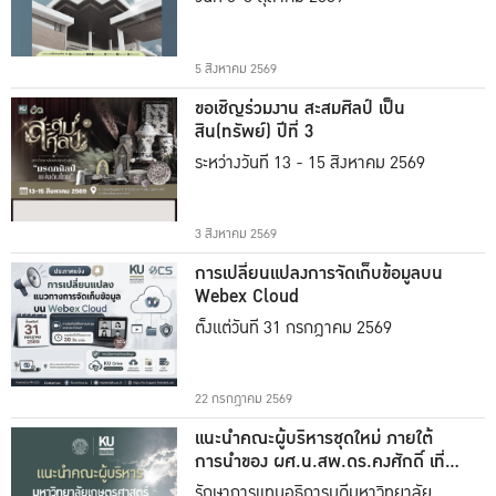
5 สิงหาคม 2569
ขอเชิญร่วมงาน สะสมศิลป์ เป็น
สิน(ทรัพย์) ปีที่ 3
ระหว่างวันที่ 13 - 15 สิงหาคม 2569
3 สิงหาคม 2569
การเปลี่ยนแปลงการจัดเก็บข้อมูลบน
Webex Cloud
ตั้งแต่วันที่ 31 กรกฎาคม 2569
22 กรกฎาคม 2569
แนะนำคณะผู้บริหารชุดใหม่ ภายใต้
การนำของ ผศ.น.สพ.ดร.คงศักดิ์ เที่ยง
ธรรม
รักษาการแทนอธิการบดีมหาวิทยาลัย