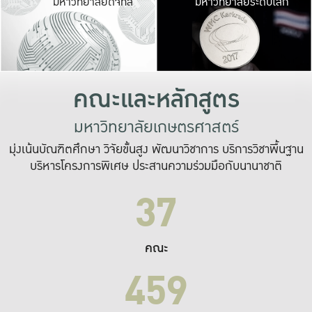
มหาวิทยาลัยดิจิทัล
มหาวิทยาลัยระดับโลก
เปลี่ยนแปลง และ
เพื่อทำงาน
ระบบสารสนเทศที่
คณะและหลักสูตร
มหาวิทยาลัยเกษตรศาสตร์
มุ่งเน้นบัณฑิตศึกษา วิจัยขั้นสูง พัฒนาวิชาการ บริการวิชาพื้นฐาน
บริหารโครงการพิเศษ ประสานความร่วมมือกับนานาชาติ
37
คณะ
459