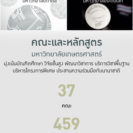
มหาวิทยาลัยดิจิทัล
มหาวิทยาลัยระดับโลก
เปลี่ยนแปลง และ
เพื่อทำงาน
ระบบสารสนเทศที่
คณะและหลักสูตร
มหาวิทยาลัยเกษตรศาสตร์
มุ่งเน้นบัณฑิตศึกษา วิจัยขั้นสูง พัฒนาวิชาการ บริการวิชาพื้นฐาน
บริหารโครงการพิเศษ ประสานความร่วมมือกับนานาชาติ
37
คณะ
459