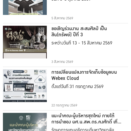
5 สิงหาคม 2569
ขอเชิญร่วมงาน สะสมศิลป์ เป็น
สิน(ทรัพย์) ปีที่ 3
ระหว่างวันที่ 13 - 15 สิงหาคม 2569
3 สิงหาคม 2569
การเปลี่ยนแปลงการจัดเก็บข้อมูลบน
Webex Cloud
ตั้งแต่วันที่ 31 กรกฎาคม 2569
22 กรกฎาคม 2569
แนะนำคณะผู้บริหารชุดใหม่ ภายใต้
การนำของ ผศ.น.สพ.ดร.คงศักดิ์ เที่ยง
ธรรม
รักษาการแทนอธิการบดีมหาวิทยาลัย