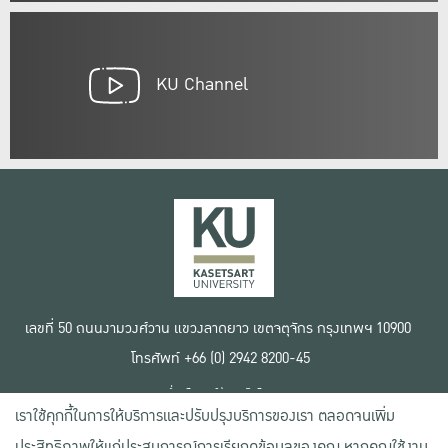
KU Channel
เลขที่ 50 ถนนงามวงศ์วาน แขวงลาดยาว เขตจตุจักร กรุงเทพฯ 10900
โทรศัพท์ +66 (0) 2942 8200-45
เงื่อนไขการใช้งานเว็บไซต์
เราใช้คุกกี้ในการให้บริการและปรับปรุงบริการของเรา ตลอดจนเพิ่ม
ข้อตกลงด้านสิทธิ์ใช้งาน
นโยบายความเป็นส่วนตัว
ประสิทธิภาพให้แก่ประสบการณ์การเรียกดูข้อมูลของคุณ หากคุณใช้งาน