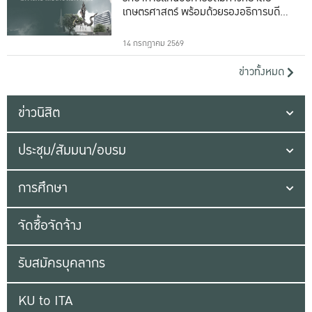
เกษตรศาสตร์ พร้อมด้วยรองอธิการบดีทั้ง
16 ท่าน
14 กรกฎาคม 2569
ข่าวทั้งหมด
ข่าวนิสิต
ประชุม/สัมมนา/อบรม
การศึกษา
จัดซื้อจัดจ้าง
รับสมัครบุคลากร
KU to ITA